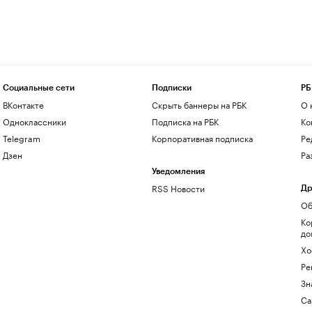
Социальные сети
Подписки
РБ
ВКонтакте
Скрыть баннеры на РБК
О 
Одноклассники
Подписка на РБК
Ко
Telegram
Корпоративная подписка
Ре
Дзен
Ра
Уведомления
RSS Новости
Др
Об
Ко
до
Хо
Ре
Зн
Са