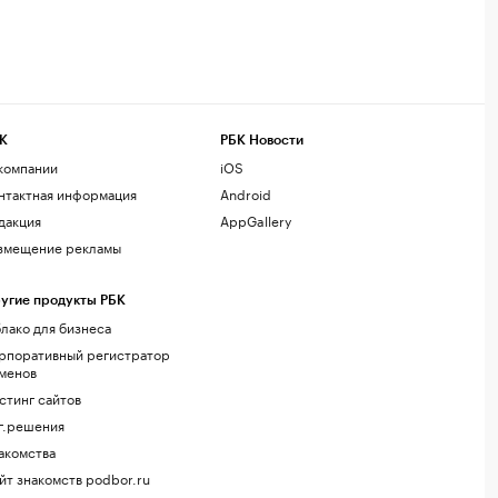
К
РБК Новости
компании
iOS
нтактная информация
Android
дакция
AppGallery
змещение рекламы
угие продукты РБК
лако для бизнеса
рпоративный регистратор
менов
стинг сайтов
г.решения
акомства
йт знакомств podbor.ru