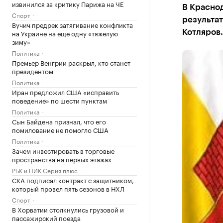
извинился за критику Парижа на ЧЕ
В Красно
Спорт
результа
Вучич предрек затягивание конфликта
на Украине на еще одну «тяжелую
Котляров.
зиму»
Политика
Премьер Венгрии раскрыл, кто станет
президентом
Политика
Иран предложил США «исправить
поведение» по шести пунктам
Политика
Сын Байдена признал, что его
помилование не помогло США
Политика
Зачем инвестировать в торговые
пространства на первых этажах
РБК и ПИК Серия плюс
СКА подписал контракт с защитником,
который провел пять сезонов в НХЛ
Спорт
В Хорватии столкнулись грузовой и
пассажирский поезда