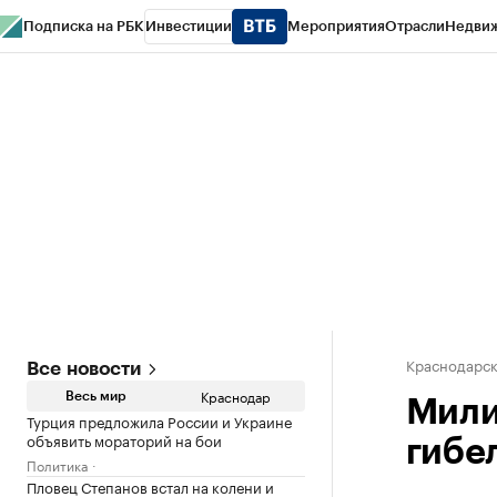
Подписка на РБК
Инвестиции
Мероприятия
Отрасли
Недви
РБК Курсы
РБК Life
Тренды
Визионеры
Национальные проекты
Горо
Газета
Спецпроекты СПб
Конференции СПб
Спецпроекты
Проверк
Краснодарск
Все новости
Краснодар
Весь мир
Мили
Турция предложила России и Украине
объявить мораторий на бои
гибе
Политика
Пловец Степанов встал на колени и