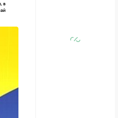
, в
лай