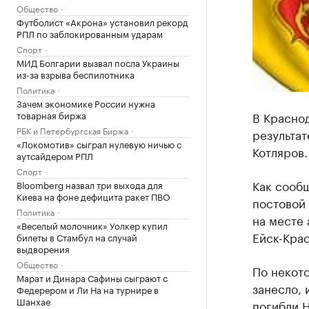
Общество
Футболист «Акрона» установил рекорд
РПЛ по заблокированным ударам
Спорт
МИД Болгарии вызвал посла Украины
из-за взрыва беспилотника
Политика
Зачем экономике России нужна
товарная биржа
В Красно
РБК и Петербургская Биржа
результат
«Локомотив» сыграл нулевую ничью с
Котляров.
аутсайдером РПЛ
Спорт
Как сооб
Bloomberg назвал три выхода для
Киева на фоне дефицита ракет ПВО
постовой
Политика
на месте 
«Веселый молочник» Уолкер купил
Ейск-Крас
билеты в Стамбул на случай
выдворения
Общество
По некото
Марат и Динара Сафины сыграют с
занесло, 
Федерером и Ли На на турнире в
Шанхае
погибли Н