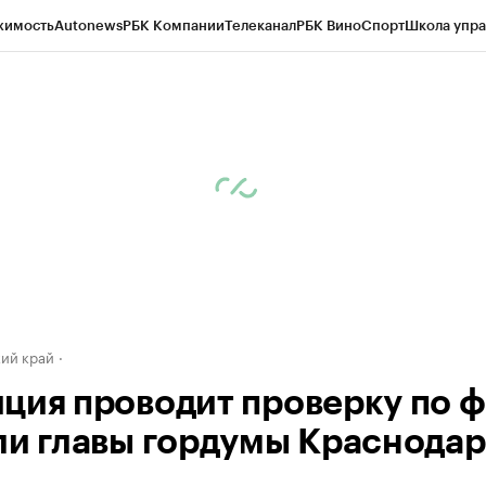
жимость
Autonews
РБК Компании
Телеканал
РБК Вино
Спорт
Школа упра
д
Стиль
Крипто
РБК Бизнес-среда
Дискуссионный клуб
Исследования
К
а контрагентов
Политика
Экономика
Бизнес
Технологии и медиа
Фина
ий край
ция проводит проверку по ф
ли главы гордумы Краснодар