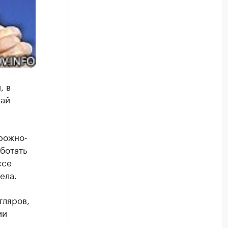
, в
лай
рожно-
ботать
ссе
ела.
тляров,
ии