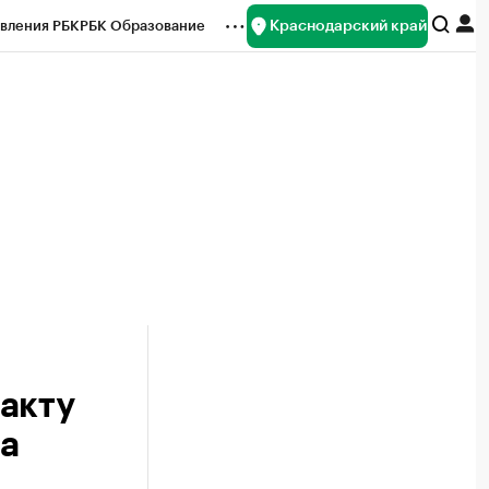
Краснодарский край
вления РБК
РБК Образование
редитные рейтинги
Франшизы
нсы
Рынок наличной валюты
акту
а