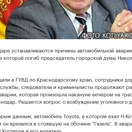
даре устанавливаются причины автомобильной аварии
е которой погиб председатель городской думы Нико
щили в ГУВД по Краснодарскому краю, сотрудники до
 службы, следователи и криминалисты продолжают ра
аварии, которая произошла накануне вечером на тра
нодар. Решается вопрос о возбуждении уголовного д
рым данным, автомобиль Toyota, в котором ехал Н.Ко
и он врезался в стоявшую на обочине "Газель". В авар
.Котляров и его водитель.