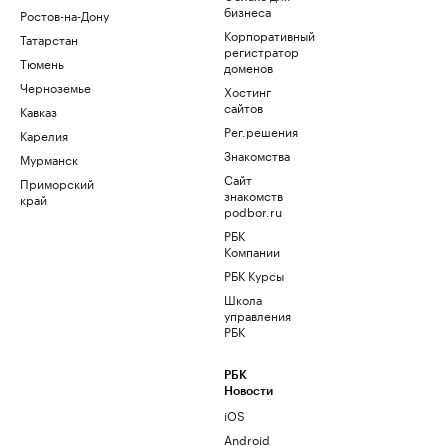
бизнеса
Ростов-на-Дону
Корпоративный
Татарстан
регистратор
Тюмень
доменов
Черноземье
Хостинг
сайтов
Кавказ
Рег.решения
Карелия
Знакомства
Мурманск
Сайт
Приморский
знакомств
край
podbor.ru
РБК
Компании
РБК Курсы
Школа
управления
РБК
РБК
Новости
iOS
Android