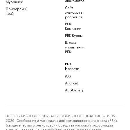
Знакомства
Мурманск
Сайт
Приморский
знакомств
край
podbor.ru
РБК
Компании
РБК Курсы
Школа
управления
РБК
РБК
Новости
iOS
Android
AppGallery
© ООО «БИЗНЕСПРЕСС», АО «РОСБИЗНЕСКОНСАЛТИНГ», 1995–
2026. Сообщения и материалы информационного агентства «РБК»
(свидетельство о регистрации средства массовой информации
выдано Федеральной службой по надзору в сфере связи,