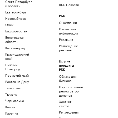
Санкт-Петербург
RSS Новости
и область
Екатеринбург
РБК
Новосибирск
О компании
Омск
Контактная
Башкортостан
информация
Вологодская
Редакция
область
Размещение
Калининград
рекламы
Краснодарский
край
Другие
Нижний
продукты
Новгород
РБК
Пермский край
Облако для
бизнеса
Ростов-на-Дону
Корпоративный
Татарстан
регистратор
Тюмень
доменов
Черноземье
Хостинг
сайтов
Кавказ
Рег.решения
Карелия