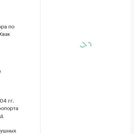
ора по
Хвак
е
04 гг.
ропорта
ад
душных