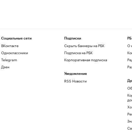
Социальные сети
Подписки
РБ
ВКонтакте
Скрыть баннеры на РБК
О 
Одноклассники
Подписка на РБК
Ко
Telegram
Корпоративная подписка
Ре
Дзен
Ра
Уведомления
RSS Новости
Др
Об
Ко
до
Хо
Ре
Зн
Са