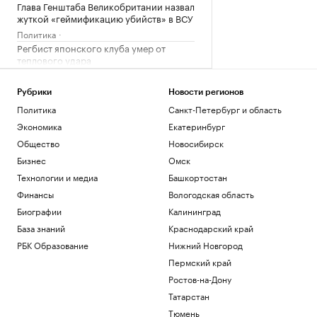
Глава Генштаба Великобритании назвал
жуткой «геймификацию убийств» в ВСУ
Политика
Регбист японского клуба умер от
теплового удара
Спорт
Фон дер Ляйен призвала перекрывать
Рубрики
Новости регионов
доходы России «со всех сторон»
Политика
Санкт-Петербург и область
Политика
Экономика
Екатеринбург
Как выход на фондовый рынок изменил
компании малого бизнеса
Общество
Новосибирск
РБК и МСП Банк
Бизнес
Омск
Обладатель Кубка Стэнли Кузнецов
Технологии и медиа
Башкортостан
подписал контракт с «Сибирью»
Финансы
Вологодская область
Спорт
Биографии
Калининград
Загрузить еще
База знаний
Краснодарский край
РБК Образование
Нижний Новгород
Пермский край
Ростов-на-Дону
Татарстан
Тюмень