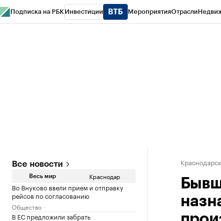
Подписка на РБК
Инвестиции
Мероприятия
Отрасли
Недви
РБК Курсы
РБК Life
Тренды
Визионеры
Национальные проекты
Горо
Газета
Спецпроекты СПб
Конференции СПб
Спецпроекты
Проверк
Краснодарск
Все новости
Краснодар
Весь мир
Бывш
Во Внуково ввели прием и отправку
рейсов по согласованию
назн
Общество
В ЕС предложили забрать
прои