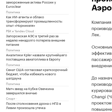
замороженные активы России у
Euroclear
Аэро
Политика
Как ИИ-агенты и облако
трансформируют промышленность:
Компания
опыт «Норникеля»
производс
РБК и Yandex Cloud
Лек.
Запорожская АЭС в третий раз за
неделю ненадолго потеряла внешнее
питание
Основным
Политика
эффектив
Аналитики Kpler назвали крупнейшего
пассажиро
поставщика авиатоплива в Европу
внедрени
Политика
Сенат США согласовал краткосрочный
бюджет, чтобы избежать нового
До назнач
шатдауна
производс
Политика
Матч звезд на Кубке Овечкина
курирова
завершился вничью
Changi (Ч
Спорт
проектом
После столкновения дрона с НПЗ в
Ливии произошла утечка
повышени