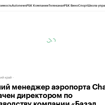
жимость
Autonews
РБК Компании
Телеканал
РБК Вино
Спорт
Школа упра
д
Стиль
Крипто
РБК Бизнес-среда
Дискуссионный клуб
Исследования
К
а контрагентов
Политика
Экономика
Бизнес
Технологии и медиа
Фина
ий край
ий менеджер аэропорта Ch
ачен директором по
зводству компании «Базэл