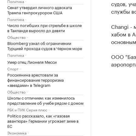
Политика
судов, уч
Сенат утвердил личного адвоката
службы в
Трампа генпрокурором США
Политика
Число погибших при стрельбе в школе
Changi -
в Таиланде выросло до девяти
хабом в А
Общество
основным
Bloomberg узнал об ограничении
Турцией прохода судов в Черном море
Политика
ООО "Базэ
Умер отец Лионеля Месси
аэропорт
Спорт
Россиянина арестовали за
финансирование терроризма
«звездами» в Telegram
Общество
Школы с отличием: как изменилось
представление об учебе рядом с домом
РБК и ПИК Серия плюс
Politico рассказало, как «газовая
авантюра» Германии угрожает зиме в
ЕС
Экономика