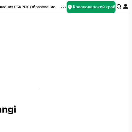
Краснодарский край
вления РБК
РБК Образование
редитные рейтинги
Франшизы
нсы
Рынок наличной валюты
angi