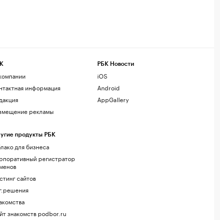
К
РБК Новости
компании
iOS
нтактная информация
Android
дакция
AppGallery
змещение рекламы
угие продукты РБК
лако для бизнеса
рпоративный регистратор
менов
стинг сайтов
г.решения
акомства
йт знакомств podbor.ru