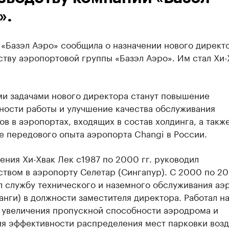
».
 «Базэл Аэро» сообщила о назначении нового директ
тву аэропортовой группы «Базэл Аэро». Им стал Хи-
и задачами нового директора станут повышение
ности работы и улучшение качества обслуживания
в в аэропортах, входящих в состав холдинга, а такж
е передового опыта аэропорта Changi в России.
ения Хи-Хвак Лек с1987 по 2000 гг. руководил
твом в аэропорту Селетар (Сингапур). С 2000 по 20
л службу технического и наземного обслуживания аэ
анги) в должности заместителя директора. Работал н
 увеличения пропускной способности аэродрома и
я эффективности распределения мест парковки воз