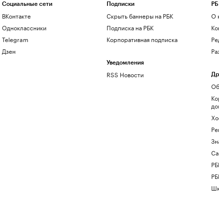
Социальные сети
Подписки
РБ
ВКонтакте
Скрыть баннеры на РБК
О 
Одноклассники
Подписка на РБК
Ко
Telegram
Корпоративная подписка
Ре
Дзен
Ра
Уведомления
RSS Новости
Др
Об
Ко
до
Хо
Ре
Зн
Са
РБ
РБ
Шк