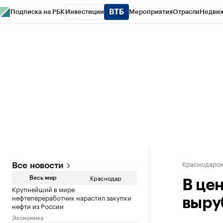
Подписка на РБК
Инвестиции
Мероприятия
Отрасли
Недви
РБК Курсы
РБК Life
Тренды
Визионеры
Национальные проекты
Горо
Газета
Спецпроекты СПб
Конференции СПб
Спецпроекты
Проверк
Краснодарск
Все новости
Краснодар
Весь мир
В це
Крупнейший в мире
нефтепереработчик нарастил закупки
выру
нефти из России
Экономика