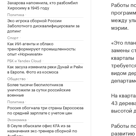
Захарова напомнила, кто разбомбил
Работы по
Хиросиму в 1945 году
программ
Политика
между ул
Экс-игрока сборной России
Заболотного дисквалифицировали за
мэрии.
допинг
Спорт
«Это план
Как ИИ-агенты и облако
трансформируют промышленность:
замены ст
опыт «Норникеля»
кварталы 
РБК и Yandex Cloud
требуется
Как засуха изменила реки Дунай и Рейн
в Европе. Фото из космоса
видом дер
Общество
департаме
Более тысячи беспилотников
уничтожили за сутки российские
На кварта
военные
Политика
43 дерева
Россия обогнала три страны Евросоюза
высотой д
по средней зарплате с учетом цен
Экономика
Работы по
В Сеуле обыскали офис KFA из-за
назначения экс-тренера сборной по
развитию 
футболу