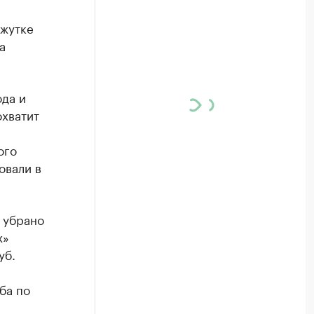
ежутке
а
да и
охватит
ого
овали в
 убрано
х»
уб.
ба по