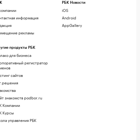
К
РБК Новости
компании
iOS
нтактная информация
Android
дакция
AppGallery
змещение рекламы
угие продукты РБК
лако для бизнеса
рпоративный регистратор
менов
стинг сайтов
г.решения
акомства
йт знакомств podbor.ru
К Компании
К Курсы
ола управления РБК