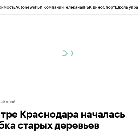
жимость
Autonews
РБК Компании
Телеканал
РБК Вино
Спорт
Школа упра
д
Стиль
Крипто
РБК Бизнес-среда
Дискуссионный клуб
Исследования
К
а контрагентов
Политика
Экономика
Бизнес
Технологии и медиа
Фина
ий край
нтре Краснодара началась
бка старых деревьев