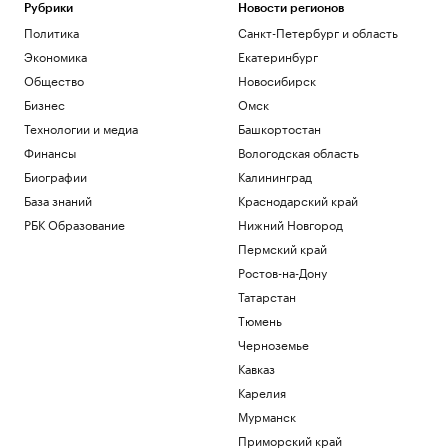
Школы с отличием: как изменилось
Рубрики
Новости регионов
представление об учебе рядом с домом
Политика
Санкт-Петербург и область
РБК и ПИК Серия плюс
Экономика
Екатеринбург
В Рунете произошел масштабный сбой
Общество
Новосибирск
Технологии и медиа
Бизнес
Омск
В Японии заявили о запуске КНДР
снаряда «в сторону моря»
Технологии и медиа
Башкортостан
Политика
Финансы
Вологодская область
В ЮФО зафиксировали самый низкий
Биографии
Калининград
уровень строительной инфляции
База знаний
Краснодарский край
Краснодарский край
РБК Образование
Нижний Новгород
Автомобиль наехал на пешеходов в
Омске, ранены восемь человек
Пермский край
Общество
Ростов-на-Дону
Татарстан
Загрузить еще
Тюмень
Черноземье
Кавказ
Карелия
Мурманск
Приморский край