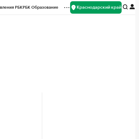
Краснодарский край
вления РБК
РБК Образование
редитные рейтинги
Франшизы
нсы
Рынок наличной валюты