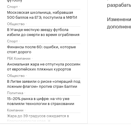
разрабат
Спорт
Московская школьница, набравшая
500 баллов на ЕГЭ, поступила в МФТИ
Изменени
Общество
дополнен
В Уганде местную звезду футбола
избили до смерти во время ограбления
Спорт
Финансы после 60: ошибки, которые
стоят дорого
РБК Компании
Аномальная жара не отпугнула россиян
от европейских пляжных курортов
Общество
В Литве заявили о риске «операций под
ложным флагом» против стран Балтии
Политика
15–20% рынка в цифре: на что уже
повлияли технологии в страховании
Компании
Жара до 39 градусов ожидается в
Краснодарском крае
Краснодарский край