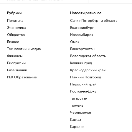
помойками»
Спорт
Рубрики
Новости регионов
В Москве простились с легендарным
Политика
Санкт-Петербург и область
баскетболистом Иваном Едешко
Экономика
Екатеринбург
Спорт
Путин рассказал президенту ОАЭ о
Общество
Новосибирск
ситуации вокруг Украины
Бизнес
Омск
Политика
Технологии и медиа
Башкортостан
Politico сообщило об обсуждении
Финансы
Вологодская область
замены канцлера Германии Фридриха
Мерца
Биографии
Калининград
Политика
База знаний
Краснодарский край
Как ИИ-агенты и облако
РБК Образование
Нижний Новгород
трансформируют промышленность:
опыт «Норникеля»
Пермский край
РБК и Yandex Cloud
Ростов-на-Дону
Три крупных порта Китая
Татарстан
приостановили работу из-за
Тюмень
надвигающегося тайфуна
Черноземье
Экономика
Кавказ
Загрузить еще
Карелия