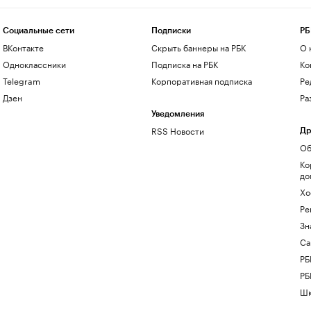
Социальные сети
Подписки
РБ
ВКонтакте
Скрыть баннеры на РБК
О 
Одноклассники
Подписка на РБК
Ко
Telegram
Корпоративная подписка
Ре
Дзен
Ра
Уведомления
RSS Новости
Др
Об
Ко
до
Хо
Ре
Зн
Са
РБ
РБ
Шк