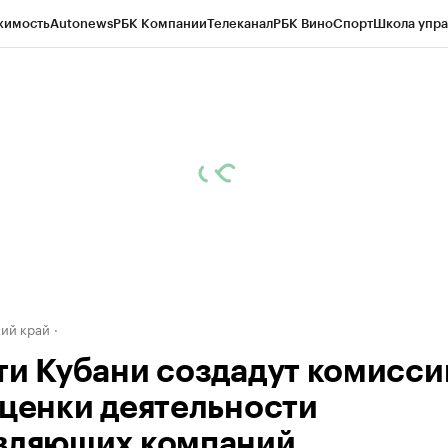
жимость
Autonews
РБК Компании
Телеканал
РБК Вино
Спорт
Школа упра
д
Стиль
Крипто
РБК Бизнес-среда
Дискуссионный клуб
Исследования
К
а контрагентов
Политика
Экономика
Бизнес
Технологии и медиа
Фина
ий край
ти Кубани создадут комисс
оценки деятельности
вляющих компаний