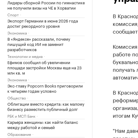
Лидеры сборной России по гимнастике
не получили визы на ЧЕ в Хорватии
Спорт
В Краснод
Экспорт Германии в июне 2026 года
комиссия
достиг рекордного уровня
сообщает
Экономика
В «Яндексе» рассказали, почему
пишущий код ИИ не заменит
Комиссия 
разработчиков
работе по
Технологии и медиа
буквальн
Ефимов сообщил об увеличении
площади застройки Москвы еще на 23
получать 
млн кв. м
автомати
Экономика
Экс-главу Popcorn Books приговорили
к четырем годам условно
В Красно
Общество
реформир
Облигации вместо кредита: как малому
организац
бизнесу разместить публичный долг
итогам Ку
РБК и МСП Банк
Карьера женщины: как найти баланс
между работой и семьей
"Нам давн
Образование
плестись.