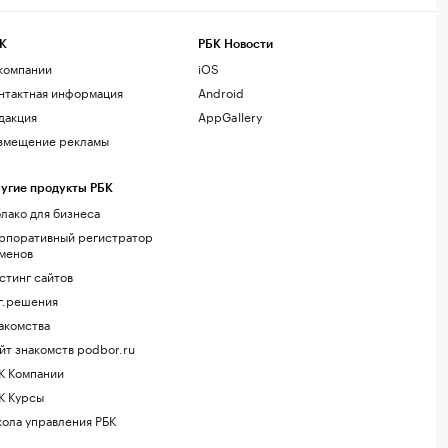
К
РБК Новости
компании
iOS
нтактная информация
Android
дакция
AppGallery
змещение рекламы
угие продукты РБК
лако для бизнеса
рпоративный регистратор
менов
стинг сайтов
г.решения
акомства
йт знакомств podbor.ru
К Компании
К Курсы
ола управления РБК