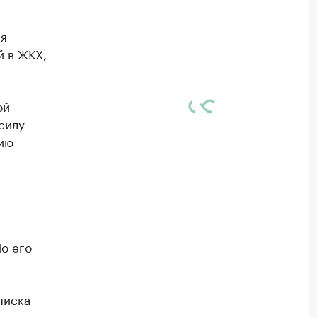
ая
й в ЖКХ,
ой
силу
ию
По его
писка