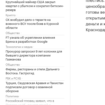
Крупнейший майнер США закрыл
ценообраз
квартал с убытком и сократил биткоин-
резерв
готовы ве
Крипто
открытыми
СК возбудил дело о теракте на
деньги и 
военного ВСУ после боев в Курской
области
Краснодар
Общество
FT узнала об укреплении влияния
Брина в разработках Google
Технологии и медиа
Прокурор запросил 9 лет колонии для
бывшего директора компании
Газманова
Общество
Фермы, рестораны и отели Дальнего
Востока. Гастрогид
РБК и РСХБ
Турция, Саудовская Аравия и Пакистан
подписали договор о взаимной
обороне
Политика
Российский пловец заявил, что в
Париже на ЧЕ «воняет мочой и