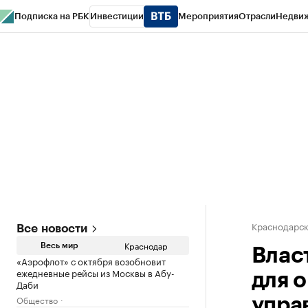
Подписка на РБК
Инвестиции
Мероприятия
Отрасли
Недви
РБК Курсы
РБК Life
Тренды
Визионеры
Национальные проекты
Горо
Газета
Спецпроекты СПб
Конференции СПб
Спецпроекты
Проверк
Краснодарск
Все новости
Краснодар
Весь мир
Влас
«Аэрофлот» с октября возобновит
ежедневные рейсы из Москвы в Абу-
для 
Даби
Общество
упра