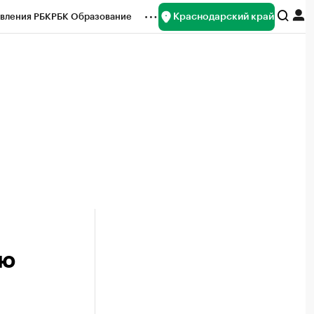
Краснодарский край
вления РБК
РБК Образование
редитные рейтинги
Франшизы
нсы
Рынок наличной валюты
ию