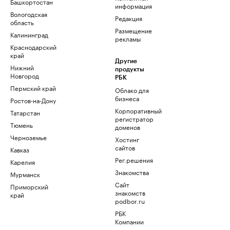
Башкортостан
информация
Вологодская
Редакция
область
Размещение
Калининград
рекламы
Краснодарский
край
Другие
Нижний
продукты
Новгород
РБК
Пермский край
Облако для
бизнеса
Ростов-на-Дону
Корпоративный
Татарстан
регистратор
Тюмень
доменов
Черноземье
Хостинг
сайтов
Кавказ
Рег.решения
Карелия
Знакомства
Мурманск
Сайт
Приморский
знакомств
край
podbor.ru
РБК
Компании