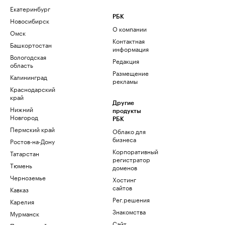
Екатеринбург
РБК
Новосибирск
О компании
Омск
Контактная
Башкортостан
информация
Вологодская
Редакция
область
Размещение
Калининград
рекламы
Краснодарский
край
Другие
Нижний
продукты
Новгород
РБК
Пермский край
Облако для
бизнеса
Ростов-на-Дону
Корпоративный
Татарстан
регистратор
Тюмень
доменов
Черноземье
Хостинг
сайтов
Кавказ
Рег.решения
Карелия
Знакомства
Мурманск
Сайт