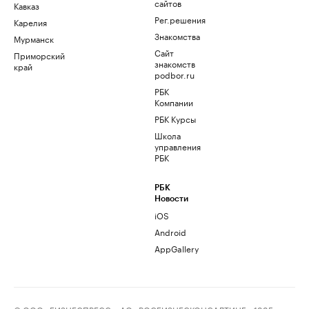
сайтов
Кавказ
Рег.решения
Карелия
Знакомства
Мурманск
Сайт
Приморский
знакомств
край
podbor.ru
РБК
Компании
РБК Курсы
Школа
управления
РБК
РБК
Новости
iOS
Android
AppGallery