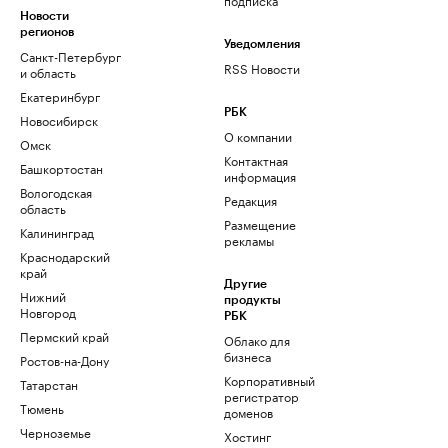
Новости
регионов
Уведомления
Санкт-Петербург
RSS Новости
и область
Екатеринбург
РБК
Новосибирск
О компании
Омск
Контактная
Башкортостан
информация
Вологодская
Редакция
область
Размещение
Калининград
рекламы
Краснодарский
край
Другие
Нижний
продукты
Новгород
РБК
Пермский край
Облако для
бизнеса
Ростов-на-Дону
Корпоративный
Татарстан
регистратор
Тюмень
доменов
Черноземье
Хостинг