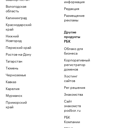
информация
Вологодская
Редакция
область
Размещение
Калининград
рекламы
Краснодарский
край
Другие
Нижний
продукты
Новгород
РБК
Пермский край
Облако для
бизнеса
Ростов-на-Дону
Корпоративный
Татарстан
регистратор
Тюмень
доменов
Черноземье
Хостинг
сайтов
Кавказ
Рег.решения
Карелия
Знакомства
Мурманск
Сайт
Приморский
знакомств
край
podbor.ru
РБК
Компании