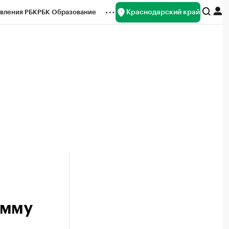
Краснодарский край
вления РБК
РБК Образование
редитные рейтинги
Франшизы
нсы
Рынок наличной валюты
амму