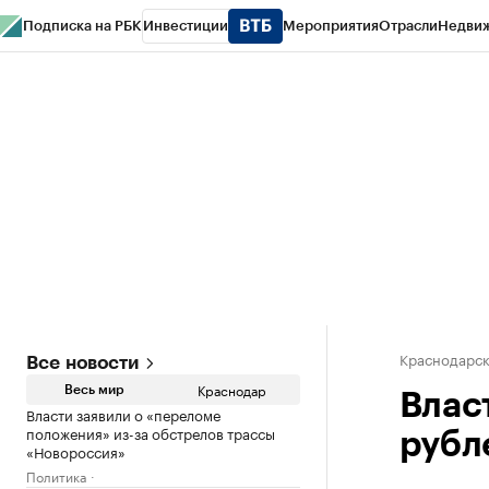
Подписка на РБК
Инвестиции
Мероприятия
Отрасли
Недви
РБК Курсы
РБК Life
Тренды
Визионеры
Национальные проекты
Горо
Газета
Спецпроекты СПб
Конференции СПб
Спецпроекты
Проверк
Краснодарск
Все новости
Краснодар
Весь мир
Влас
Власти заявили о «переломе
положения» из-за обстрелов трассы
рубл
«Новороссия»
Политика