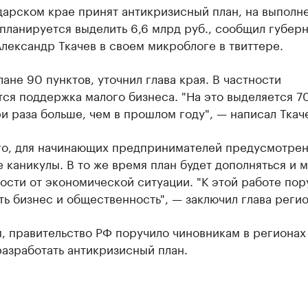
дарском крае принят антикризисный план, на выполн
планируется выделить 6,6 млрд руб., сообщил губер
лександр Ткачев в своем микроблоге в твиттере.
лане 90 пунктов, уточнил глава края. В частности
ся поддержка малого бизнеса. "На это выделяется 7
три раза больше, чем в прошлом году", — написал Ткач
го, для начинающих предпринимателей предусмотре
 каникулы. В то же время план будет дополняться и 
ости от экономической ситуации. "К этой работе пор
ь бизнес и общественность", — заключил глава регио
 правительство РФ поручило чиновникам в регионах 
азработать антикризисный план.