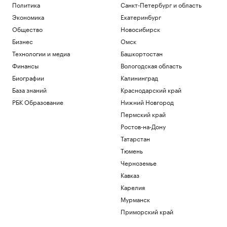
Политика
Санкт-Петербург и область
Политика
Украинские дроны атаковали
Экономика
Екатеринбург
промпредприятие в Самарской
Общество
Новосибирск
области
Бизнес
Омск
Политика
Технологии и медиа
Башкортостан
Зачем смартфону телеобъектив, 200
Мп и большой сенсор
Финансы
Вологодская область
РБК и Huawei
Биографии
Калининград
Новая Зеландия анонсировала 36-й
База знаний
Краснодарский край
пакет санкций против России
РБК Образование
Нижний Новгород
Политика
Пермский край
Bloomberg узнал, что Украина
пообещала США больше не атаковать
Ростов-на-Дону
КТК
Татарстан
Политика
Тюмень
Загрузить еще
Черноземье
Кавказ
Карелия
Мурманск
Приморский край