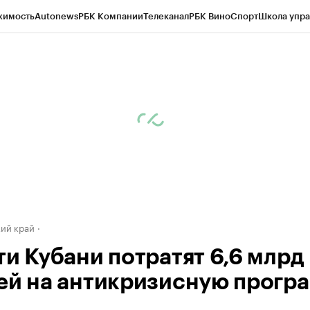
жимость
Autonews
РБК Компании
Телеканал
РБК Вино
Спорт
Школа упра
д
Стиль
Крипто
РБК Бизнес-среда
Дискуссионный клуб
Исследования
К
а контрагентов
Политика
Экономика
Бизнес
Технологии и медиа
Фина
ий край
ти Кубани потратят 6,6 млрд
ей на антикризисную прогр