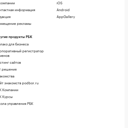
компании
iOS
нтактная информация
Android
дакция
AppGallery
змещение рекламы
угие продукты РБК
лако для бизнеса
рпоративный регистратор
менов
стинг сайтов
г.решения
акомства
йт знакомств podbor.ru
К Компании
К Курсы
ола управления РБК