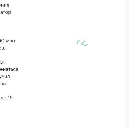
ение
натор
00 млн
ев.
ны
меняться
учил
на.
до 15