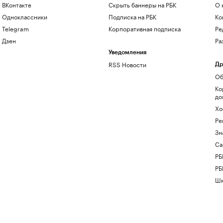
ВКонтакте
Скрыть баннеры на РБК
О 
Одноклассники
Подписка на РБК
Ко
Telegram
Корпоративная подписка
Ре
Дзен
Ра
Уведомления
RSS Новости
Др
Об
Ко
до
Хо
Ре
Зн
Са
РБ
РБ
Шк