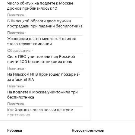
Число сбитых на подлете к Москве
дронов приблизилось к 10
Политика
В Липецкой области двое мужчин
пострадали при падении беспилотника
Политика
Женщинам платят меньше. Что из-за
этого теряют компании
Образование
Силы ПВО уничтожили над Россией
почти 400 беспилотников за ночь
Политика
На Ильском НПЗ произошел пожар из-
за атаки БПЛА
Политика
На подлете к Москве уничтожили три
беспилотника
Политика
Как Ходынка стала новым центром
притяжения
РБК и Stone
Над Ростовской областью перехватили
Рубрики
Новости регионов
более 30 беспилотников