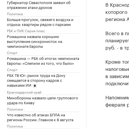
Губернатор Севастополя заявил об
В Красно
отражении атаки дронов
которого 
Политика
региона А
Больше прогулок, свежего воздуха и
отдыха: квартиры рядом с парками
РБК и ПИК Серия плюс
Всего в п
Ромашина назвала хорошим
планирует
выступление синхронисток на
чемпионате Европы
руб. - в 
Спорт
Ромашина — РБК об итогах чемпионата
Кроме то
Европы: «Слепили из того, что было»
налоговые
Спорт
в зависим
РБК ТВ Юг: рынок труда на Дону
смещается в сторону кадров с
подключит
навыками ИИ
Краснодарский край
Напомним,
Минобороны назвало цели группового
удара по Киеву
февраля р
Политика
Что известно об атаках БПЛА на
регионы России. Главное к 8 августа
Политика