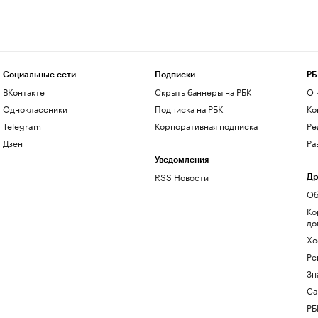
Социальные сети
Подписки
РБ
ВКонтакте
Скрыть баннеры на РБК
О 
Одноклассники
Подписка на РБК
Ко
Telegram
Корпоративная подписка
Ре
Дзен
Ра
Уведомления
RSS Новости
Др
Об
Ко
до
Хо
Ре
Зн
Са
РБ