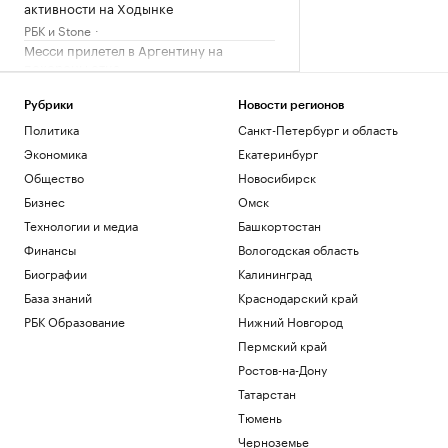
активности на Ходынке
РБК и Stone
Месси прилетел в Аргентину на
похороны отца
Спорт
WSJ раскрыла, чем Куба заменяет
Рубрики
Новости регионов
топливо на фоне энергокризиса
Политика
Санкт-Петербург и область
Политика
Экономика
Екатеринбург
Подросток стал жертвой мошенников.
Общество
Новосибирск
План для родителей в первые 24 часа
Бизнес
Омск
Подписка на РБК
Технологии и медиа
Башкортостан
Один человек пострадал при падении
обломков БПЛА в Новороссийске
Финансы
Вологодская область
Краснодарский край
Биографии
Калининград
База знаний
Краснодарский край
Загрузить еще
РБК Образование
Нижний Новгород
Пермский край
Ростов-на-Дону
Татарстан
Тюмень
Черноземье