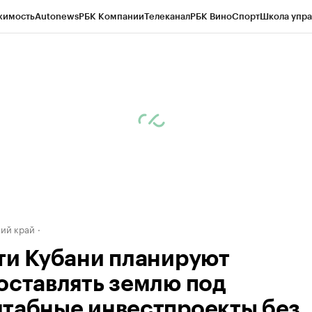
жимость
Autonews
РБК Компании
Телеканал
РБК Вино
Спорт
Школа упра
д
Стиль
Крипто
РБК Бизнес-среда
Дискуссионный клуб
Исследования
К
а контрагентов
Политика
Экономика
Бизнес
Технологии и медиа
Фина
ий край
ти Кубани планируют
оставлять землю под
табные инвестпроекты без