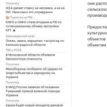
они расп
Политика
IKEA делает ставку на человека, а не на
сельскохо
ИИ. Насколько это оправданно
производс
Подписка на РБК
ЮФО и СКФО стали вторыми в РФ по
потенциальному объему застройки
Предостав
КРТ
культурно
Краснодарский край
объектов 
Пляжи, замки, марципан: гастрогид по
объектам
Калининградской области
РБК и РСХБ
В Московской области объявили
беспилотную опасность
Политика
Минобороны сообщило об ударах по
энергообъектам и аэродрому на
Украине
Политика
В МИД России заявили об оказании
Румынией прямой военной помощи
Украине
Политика
Каким будет новый эпицентр деловой