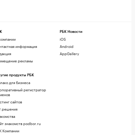
К
РБК Новости
компании
iOS
нтактная информация
Android
дакция
AppGallery
змещение рекламы
угие продукты РБК
лако для бизнеса
рпоративный регистратор
менов
стинг сайтов
г.решения
акомства
йт знакомств podbor.ru
К Компании