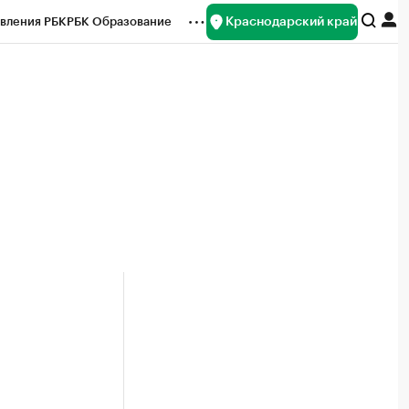
Краснодарский край
вления РБК
РБК Образование
редитные рейтинги
Франшизы
нсы
Рынок наличной валюты