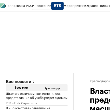
Подписка на РБК
Инвестиции
Мероприятия
Отрасли
Недви
РБК Курсы
РБК Life
Тренды
Визионеры
Национальные проекты
Горо
Газета
Спецпроекты СПб
Конференции СПб
Спецпроекты
Проверк
Краснодарск
Все новости
Краснодар
Весь мир
Влас
Школы с отличием: как изменилось
представление об учебе рядом с домом
пред
РБК и ПИК Серия плюс
В «Локомотиве» ответили на
масш