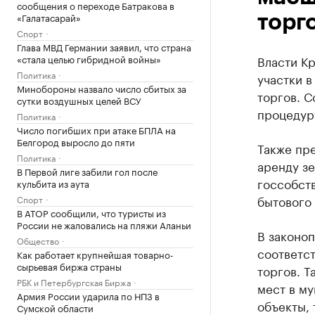
сообщения о переходе Батракова в
«Галатасарай»
торг
Спорт
Глава МВД Германии заявил, что страна
«стала целью гибридной войны»
Власти К
Политика
участки 
Минобороны назвало число сбитых за
торгов. 
сутки воздушных целей ВСУ
процедур
Политика
Число погибших при атаке БПЛА на
Белгород выросло до пяти
Также пре
Политика
аренду зе
В Первой лиге забили гол после
госсобств
кульбита из аута
бытового 
Спорт
В АТОР сообщили, что туристы из
России не жаловались на пляжи Аланьи
В законо
Общество
соответст
Как работает крупнейшая товарно-
сырьевая биржа страны
торгов. Т
РБК и Петербургская Биржа
мест в м
Армия России ударила по НПЗ в
объекты, 
Сумской области