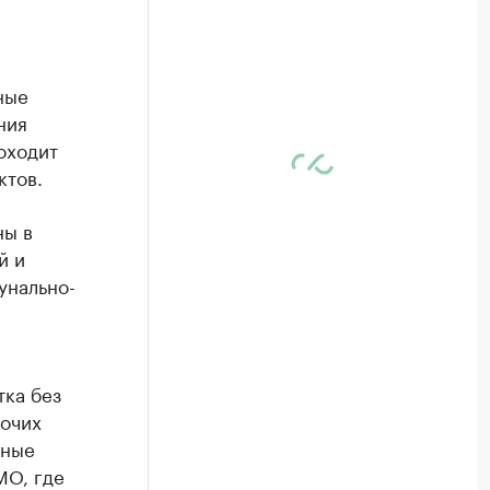
ные
ния
оходит
ктов.
ны в
й и
унально-
тка без
бочих
нные
МО, где