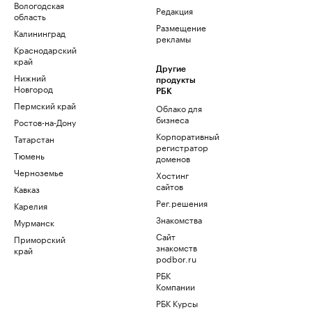
Вологодская
Редакция
область
Размещение
Калининград
рекламы
Краснодарский
край
Другие
Нижний
продукты
Новгород
РБК
Пермский край
Облако для
бизнеса
Ростов-на-Дону
Корпоративный
Татарстан
регистратор
Тюмень
доменов
Черноземье
Хостинг
сайтов
Кавказ
Рег.решения
Карелия
Знакомства
Мурманск
Сайт
Приморский
знакомств
край
podbor.ru
РБК
Компании
РБК Курсы