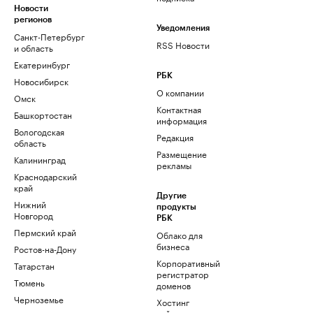
Новости
регионов
Уведомления
Санкт-Петербург
RSS Новости
и область
Екатеринбург
РБК
Новосибирск
О компании
Омск
Контактная
Башкортостан
информация
Вологодская
Редакция
область
Размещение
Калининград
рекламы
Краснодарский
край
Другие
Нижний
продукты
Новгород
РБК
Пермский край
Облако для
бизнеса
Ростов-на-Дону
Корпоративный
Татарстан
регистратор
Тюмень
доменов
Черноземье
Хостинг
сайтов