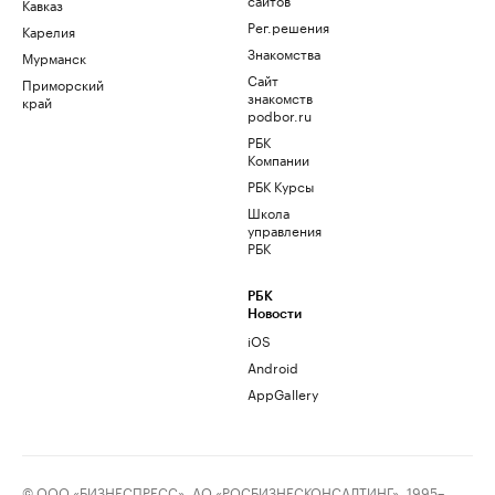
Кавказ
Рег.решения
Карелия
Знакомства
Мурманск
Сайт
Приморский
знакомств
край
podbor.ru
РБК
Компании
РБК Курсы
Школа
управления
РБК
РБК
Новости
iOS
Android
AppGallery
© ООО «БИЗНЕСПРЕСС», АО «РОСБИЗНЕСКОНСАЛТИНГ», 1995–