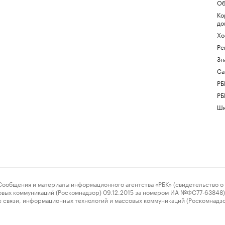
Об
Ко
до
Хо
Ре
Зн
Са
РБ
РБ
Шк
ения и материалы информационного агентства «РБК» (свидетельство о 
овых коммуникаций (Роскомнадзор) 09.12.2015 за номером ИА №ФС77-63848) 
 связи, информационных технологий и массовых коммуникаций (Роскомнадз