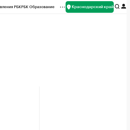
Краснодарский край
вления РБК
РБК Образование
редитные рейтинги
Франшизы
нсы
Рынок наличной валюты