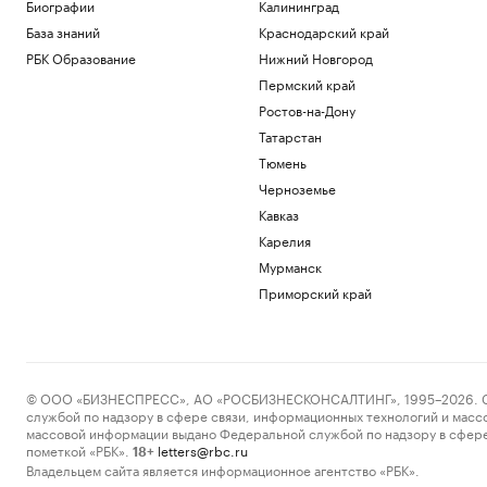
Биографии
Калининград
Политика
База знаний
Краснодарский край
С прокрастинацией меньше
зарабатывают и чаще болеют. Можно ли
РБК Образование
Нижний Новгород
ее победить
Пермский край
Подписка на РБК
Ростов-на-Дону
На западе Словакии объявили режим
Татарстан
ЧС из-за пожара на военном полигоне
Тюмень
Общество
В разные корзины: как сберечь
Черноземье
накопления в период турбулентности
Кавказ
РБК и Сбер
Карелия
В Белгороде повреждены около 30
многоэтажек после ночной атаки
Мурманск
дронов
Приморский край
Политика
Загрузить еще
© ООО «БИЗНЕСПРЕСС», АО «РОСБИЗНЕСКОНСАЛТИНГ», 1995–2026. Сообщ
службой по надзору в сфере связи, информационных технологий и масс
массовой информации выдано Федеральной службой по надзору в сфере
пометкой «РБК».
letters@rbc.ru
18+
Владельцем сайта является информационное агентство «РБК».