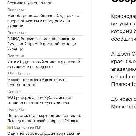
беспилотную опасность
Политика
Краснода
Минобороны сообщило об ударах по
энергообъектам и аэродрому на
вступил в
Украине
который 
Политика
сообщили
В МИД России заявили об оказании
Румынией прямой военной помощи
Украине
Андрей Ор
Политика
края. Ок
Каким будет новый эпицентр деловой
активности на Ходынке
академию
РБК и Stone
school п
Месси прилетел в Аргентину на
Finance f
похороны отца
Спорт
WSJ раскрыла, чем Куба заменяет
До нового
топливо на фоне энергокризиса
Московско
Политика
Подросток стал жертвой мошенников.
План для родителей в первые 24 часа
Подписка на РБК
Один человек пострадал при падении