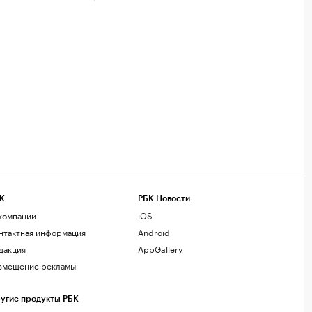
К
РБК Новости
компании
iOS
нтактная информация
Android
дакция
AppGallery
змещение рекламы
угие продукты РБК