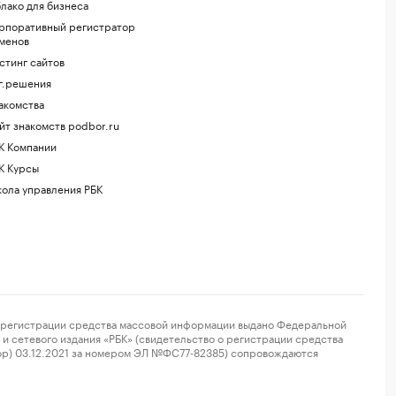
лако для бизнеса
рпоративный регистратор
менов
стинг сайтов
г.решения
акомства
йт знакомств podbor.ru
К Компании
К Курсы
ола управления РБК
регистрации средства массовой информации выдано Федеральной
и сетевого издания «РБК» (свидетельство о регистрации средства
ор) 03.12.2021 за номером ЭЛ №ФС77-82385) сопровождаются