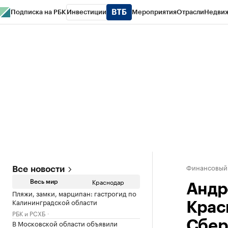
Подписка на РБК
Инвестиции
Мероприятия
Отрасли
Недви
РБК Курсы
РБК Life
Тренды
Визионеры
Национальные проекты
Горо
Газета
Спецпроекты СПб
Конференции СПб
Спецпроекты
Проверк
Финансовый
Все новости
Краснодар
Весь мир
Андр
Пляжи, замки, марципан: гастрогид по
Калининградской области
Крас
РБК и РСХБ
В Московской области объявили
Сбер