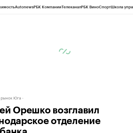
жимость
Autonews
РБК Компании
Телеканал
РБК Вино
Спорт
Школа упра
д
Стиль
Крипто
РБК Бизнес-среда
Дискуссионный клуб
Исследования
К
а контрагентов
Политика
Экономика
Бизнес
Технологии и медиа
Фина
 рынок Юга
ей Орешко возглавил
нодарское отделение
банка