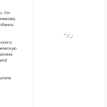
о
. Он
нникова
,
рбанка,
рского
мическую
siness
 and
ателя