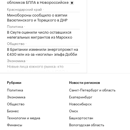
обломков БПЛА в Новороссийске
Краснодарский край
Минобороны сообщило о взятии
Васютинского и Торецкого в ДНР
Политика
В Сеуте оценили число оставшихся
нелегальных мигрантов из Марокко
Общество
В Британии изменили энергопроект на
£430 млн из-за «могилы» эльфа Добби
Экономика
Новые лица южного рынка: кто
покупает недвижимость в ЮФО и
СКФО в 2026 г.
Краснодарский край
Рубрики
Новости регионов
Финляндия отказалась передать
Политика
Санкт-Петербург и область
Украине ракеты Patriot
Экономика
Екатеринбург
Политика
Общество
Новосибирск
11 мифов об ИИ в промышленности — и
как все устроено на практике
Бизнес
Омск
РБК и Yandex Cloud
Технологии и медиа
Башкортостан
СК возбудил дело о теракте после
Финансы
Вологодская область
атаки ВСУ на Белгород