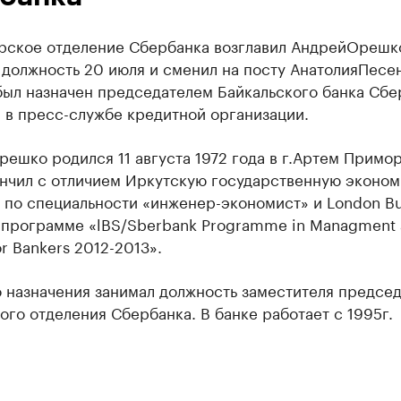
рское
отделение Сбербанка возглавил Андрей
Орешк
 должность 20 июля и сменил на посту Анатолия
Песе
был назначен председателем Байкальского банка Сбе
 в пресс-службе кредитной организации.
ешко родился 11 августа 1972 года в г.Артем Примо
ончил c отличием Иркутскую государственную эконо
 по специальности «инженер-экономист» и London Bu
о программе «lBS/Sberbank Programme in Managment
or Bankers 2012-2013».
 назначения занимал должность заместителя председ
го отделения Сбербанка. В банке работает с 1995г.