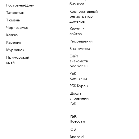
бизнеса
Ростов-на-Дону
Корпоративный
Татарстан
регистратор
Тюмень
доменов
Черноземье
Хостинг
сайтов
Кавказ
Рег.решения
Карелия
Знакомства
Мурманск
Сайт
Приморский
знакомств
край
podbor.ru
РБК
Компании
РБК Курсы
Школа
управления
РБК
РБК
Новости
iOS
Android