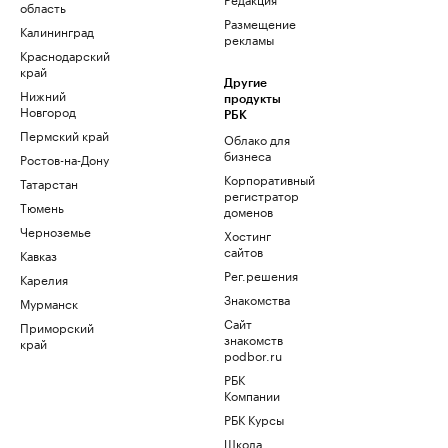
область
Размещение
Калининград
рекламы
Краснодарский
край
Другие
Нижний
продукты
Новгород
РБК
Пермский край
Облако для
бизнеса
Ростов-на-Дону
Корпоративный
Татарстан
регистратор
Тюмень
доменов
Черноземье
Хостинг
сайтов
Кавказ
Рег.решения
Карелия
Знакомства
Мурманск
Сайт
Приморский
знакомств
край
podbor.ru
РБК
Компании
РБК Курсы
Школа