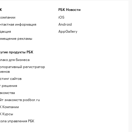
К
РБК Новости
компании
iOS
нтактная информация
Android
дакция
AppGallery
змещение рекламы
угие продукты РБК
лако для бизнеса
рпоративный регистратор
менов
стинг сайтов
г.решения
акомства
йт знакомств podbor.ru
К Компании
К Курсы
ола управления РБК