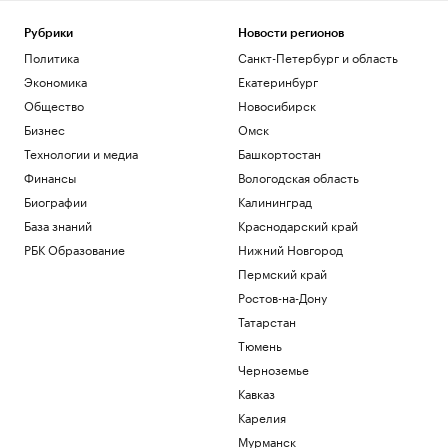
РБК и Петербургская Биржа
«Локомотив» сыграл нулевую ничью с
Рубрики
Новости регионов
аутсайдером РПЛ
Политика
Санкт-Петербург и область
Спорт
Экономика
Екатеринбург
Bloomberg назвал три выхода для
Общество
Новосибирск
Киева на фоне дефицита ракет ПВО
Бизнес
Омск
Политика
«Веселый молочник» Уолкер купил
Технологии и медиа
Башкортостан
билеты в Стамбул на случай
Финансы
Вологодская область
выдворения
Биографии
Калининград
Общество
База знаний
Краснодарский край
Марат и Динара Сафины сыграют с
Федерером и Ли На на турнире в
РБК Образование
Нижний Новгород
Шанхае
Пермский край
Спорт
Ростов-на-Дону
Загрузить еще
Татарстан
Тюмень
Черноземье
Кавказ
Карелия
Мурманск