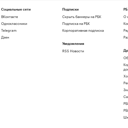
Социальные сети
Подписки
РБ
ВКонтакте
Скрыть баннеры на РБК
О 
Одноклассники
Подписка на РБК
Ко
Telegram
Корпоративная подписка
Ре
Дзен
Ра
Уведомления
RSS Новости
Др
Об
Ко
до
Хо
Ре
Зн
Са
РБ
РБ
Шк