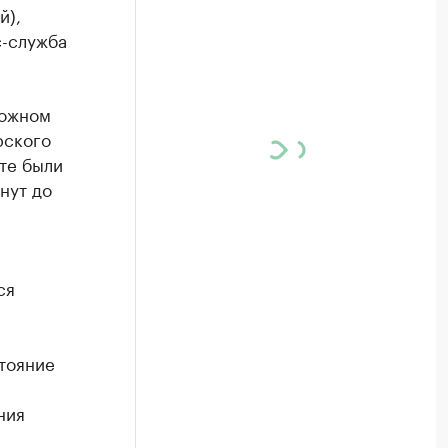
й),
с-служба
рожном
рского
те были
нут до
ся
тояние
ния