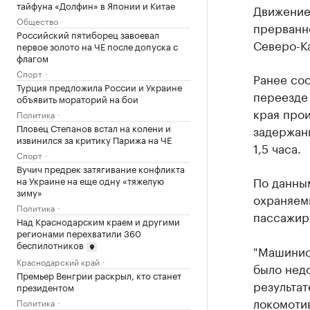
тайфуна «Долфин» в Японии и Китае
Движение
Общество
прерванн
Российский пятиборец завоевал
Северо-К
первое золото на ЧЕ после допуска с
флагом
Спорт
Ранее со
Турция предложила России и Украине
переезде
объявить мораторий на бои
края прои
Политика
Пловец Степанов встал на колени и
задержаны
извинился за критику Парижа на ЧЕ
1,5 часа.
Спорт
Вучич предрек затягивание конфликта
По данны
на Украине на еще одну «тяжелую
зиму»
охраняем
Политика
пассажир
Над Краснодарским краем и другими
регионами перехватили 360
беспилотников
"Машинис
Краснодарский край
было недо
Премьер Венгрии раскрыл, кто станет
результат
президентом
локомотив
Политика