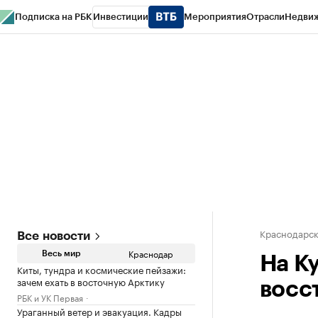
Подписка на РБК
Инвестиции
Мероприятия
Отрасли
Недви
РБК Курсы
РБК Life
Тренды
Визионеры
Национальные проекты
Горо
Газета
Спецпроекты СПб
Конференции СПб
Спецпроекты
Проверк
Краснодарск
Все новости
Краснодар
Весь мир
На К
Киты, тундра и космические пейзажи:
зачем ехать в восточную Арктику
восс
РБК и УК Первая
Ураганный ветер и эвакуация. Кадры