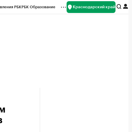
Краснодарский край
вления РБК
РБК Образование
редитные рейтинги
Франшизы
нсы
Рынок наличной валюты
ом
в