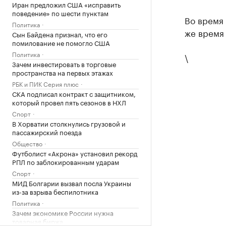
Иран предложил США «исправить
поведение» по шести пунктам
Во время 
Политика
же время 
Сын Байдена признал, что его
помилование не помогло США
Политика
\
Зачем инвестировать в торговые
пространства на первых этажах
РБК и ПИК Серия плюс
СКА подписал контракт с защитником,
который провел пять сезонов в НХЛ
Спорт
В Хорватии столкнулись грузовой и
пассажирский поезда
Общество
Футболист «Акрона» установил рекорд
РПЛ по заблокированным ударам
Спорт
МИД Болгарии вызвал посла Украины
из-за взрыва беспилотника
Политика
Зачем экономике России нужна
товарная биржа