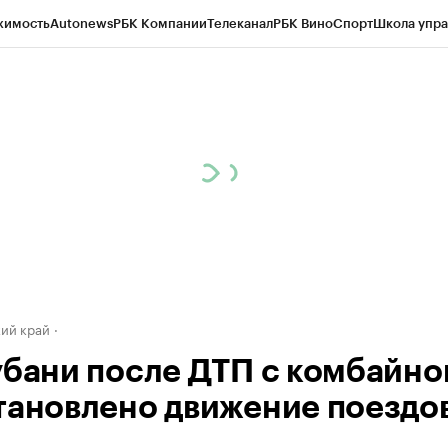
жимость
Autonews
РБК Компании
Телеканал
РБК Вино
Спорт
Школа упра
д
Стиль
Крипто
РБК Бизнес-среда
Дискуссионный клуб
Исследования
К
а контрагентов
Политика
Экономика
Бизнес
Технологии и медиа
Фина
ий край
убани после ДТП с комбайн
тановлено движение поездо