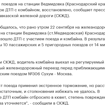
 поездов на станции Ведмидовка (Краснодарский кра
ое ДТП с комбайном, восстановлено, сообщает прес
авказской железной дороги (СКЖД).
общалось, что рано утром 22 сентября на железнодо
 на станции Ведмидовка (ст.Медведовская) Краснода
зошло ДТП с участием поезда и комбайна. В результа
 10 пассажирских и 5 пригородных поездов от 14 ми
м СКЖД, водитель комбайна выехал на регулируемый
ый железнодорожный переезд перед приближающим
ским поездом №306 Сухум - Москва.
т поезда применил экстренное торможение, но расс
статочным, и столкновения избежать не удалось. В
е ДТП комбайн отбросило в кювет, степень поврежде
а уточняется", - сообщили в СКЖД.