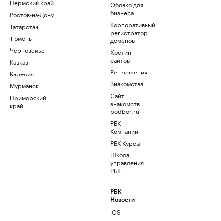
Пермский край
Облако для
бизнеса
Ростов-на-Дону
Корпоративный
Татарстан
регистратор
Тюмень
доменов
Черноземье
Хостинг
сайтов
Кавказ
Рег.решения
Карелия
Знакомства
Мурманск
Сайт
Приморский
знакомств
край
podbor.ru
РБК
Компании
РБК Курсы
Школа
управления
РБК
РБК
Новости
iOS