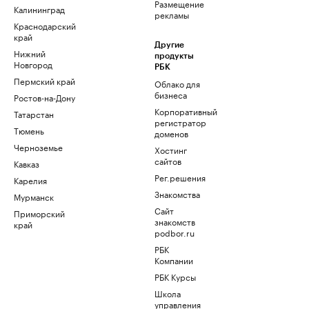
Размещение
Калининград
рекламы
Краснодарский
край
Другие
Нижний
продукты
Новгород
РБК
Пермский край
Облако для
бизнеса
Ростов-на-Дону
Корпоративный
Татарстан
регистратор
Тюмень
доменов
Черноземье
Хостинг
сайтов
Кавказ
Рег.решения
Карелия
Знакомства
Мурманск
Сайт
Приморский
знакомств
край
podbor.ru
РБК
Компании
РБК Курсы
Школа
управления