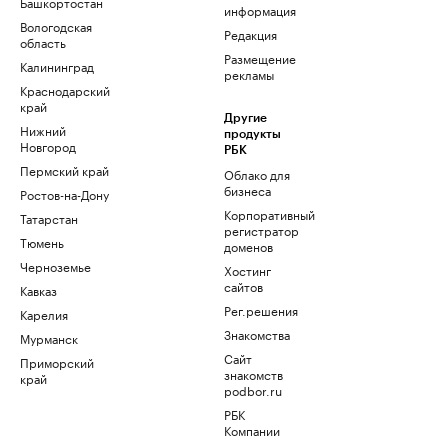
Башкортостан
информация
Вологодская
Редакция
область
Размещение
Калининград
рекламы
Краснодарский
край
Другие
Нижний
продукты
Новгород
РБК
Пермский край
Облако для
бизнеса
Ростов-на-Дону
Корпоративный
Татарстан
регистратор
Тюмень
доменов
Черноземье
Хостинг
сайтов
Кавказ
Рег.решения
Карелия
Знакомства
Мурманск
Сайт
Приморский
знакомств
край
podbor.ru
РБК
Компании