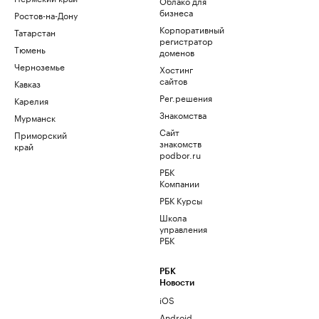
Облако для
бизнеса
Ростов-на-Дону
Корпоративный
Татарстан
регистратор
Тюмень
доменов
Черноземье
Хостинг
сайтов
Кавказ
Рег.решения
Карелия
Знакомства
Мурманск
Сайт
Приморский
знакомств
край
podbor.ru
РБК
Компании
РБК Курсы
Школа
управления
РБК
РБК
Новости
iOS
Android