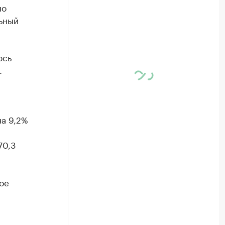
по
льный
ось
.
а 9,2%
70,3
ое