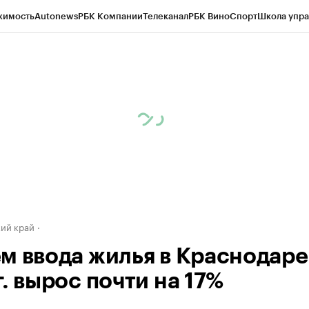
жимость
Autonews
РБК Компании
Телеканал
РБК Вино
Спорт
Школа упра
д
Стиль
Крипто
РБК Бизнес-среда
Дискуссионный клуб
Исследования
К
а контрагентов
Политика
Экономика
Бизнес
Технологии и медиа
Фина
ий край
м ввода жилья в Краснодаре
. вырос почти на 17%