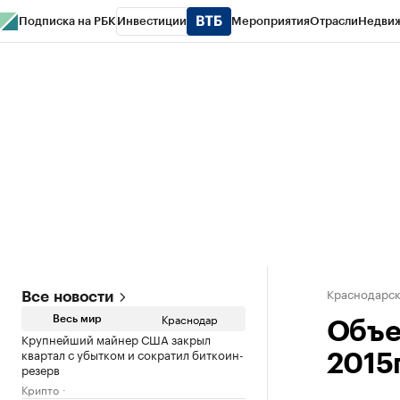
Подписка на РБК
Инвестиции
Мероприятия
Отрасли
Недви
РБК Курсы
РБК Life
Тренды
Визионеры
Национальные проекты
Горо
Газета
Спецпроекты СПб
Конференции СПб
Спецпроекты
Проверк
Краснодарск
Все новости
Краснодар
Весь мир
Объе
Крупнейший майнер США закрыл
квартал с убытком и сократил биткоин-
2015г
резерв
Крипто