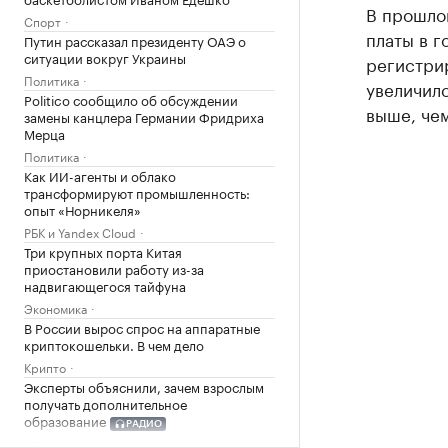
В прошло
Спорт
платы в г
Путин рассказал президенту ОАЭ о
ситуации вокруг Украины
регистри
Политика
увеличилс
Politico сообщило об обсуждении
выше, чем
замены канцлера Германии Фридриха
Мерца
Политика
Как ИИ-агенты и облако
трансформируют промышленность:
опыт «Норникеля»
РБК и Yandex Cloud
Три крупных порта Китая
приостановили работу из-за
надвигающегося тайфуна
Экономика
В России вырос спрос на аппаратные
криптокошельки. В чем дело
Крипто
Эксперты объяснили, зачем взрослым
получать дополнительное
образование
РАДИО
Общество