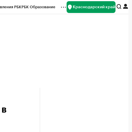
Краснодарский край
вления РБК
РБК Образование
редитные рейтинги
Франшизы
нсы
Рынок наличной валюты
 в