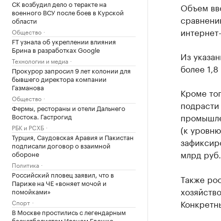
СК возбудил дело о теракте на
Объем вво
военного ВСУ после боев в Курской
сравнению
области
интернет
Общество
FT узнала об укреплении влияния
Брина в разработках Google
Из указа
Технологии и медиа
более 1,8
Прокурор запросил 9 лет колонии для
бывшего директора компании
Газманова
Кроме то
Общество
подрасти 
Фермы, рестораны и отели Дальнего
промышле
Востока. Гастрогид
РБК и РСХБ
(к уровню
Турция, Саудовская Аравия и Пакистан
зафиксир
подписали договор о взаимной
млрд руб.
обороне
Политика
Российский пловец заявил, что в
Также ро
Париже на ЧЕ «воняет мочой и
хозяйство
помойками»
Конкретны
Спорт
В Москве простились с легендарным
баскетболистом Иваном Едешко