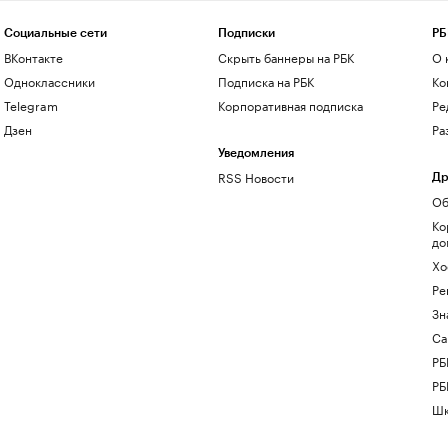
Социальные сети
Подписки
РБ
ВКонтакте
Скрыть баннеры на РБК
О 
Одноклассники
Подписка на РБК
Ко
Telegram
Корпоративная подписка
Ре
Дзен
Ра
Уведомления
RSS Новости
Др
Об
Ко
до
Хо
Ре
Зн
Са
РБ
РБ
Шк