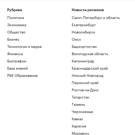
Wildberries сообщила о партнерских
хабах для хранения товаров продавцов
Рубрики
Новости регионов
Бизнес
Политика
Санкт-Петербург и область
Цены на медь показали самый долгий
Экономика
Екатеринбург
период роста с 2020 года
Общество
Новосибирск
Инвестиции
Бизнес
Омск
Собянин отчитался о строительстве
соцобъектов в Москве
Технологии и медиа
Башкортостан
Общество
Финансы
Вологодская область
В Анапе разрешительные документы на
Биографии
Калининград
открытие получили еще 5 пляжей
База знаний
Краснодарский край
Краснодарский край
РБК Образование
Нижний Новгород
Назван район Москвы с ростом цен на
новостройки в июле в 1,75 раза
Пермский край
Недвижимость
Ростов-на-Дону
Каллас заявила о новых санкциях
Татарстан
против России
Тюмень
Политика
Черноземье
Загрузить еще
Кавказ
Карелия
Мурманск