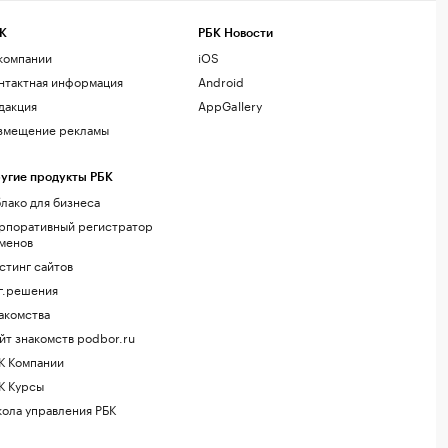
К
РБК Новости
компании
iOS
нтактная информация
Android
дакция
AppGallery
змещение рекламы
угие продукты РБК
лако для бизнеса
рпоративный регистратор
менов
стинг сайтов
г.решения
акомства
йт знакомств podbor.ru
К Компании
К Курсы
ола управления РБК