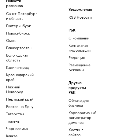
Новости
регионов
Уведомления
Санкт-Петербург
RSS Новости
и область
Екатеринбург
РБК
Новосибирск
О компании
Омск
Контактная
Башкортостан
информация
Вологодская
Редакция
область
Размещение
Калининград
рекламы
Краснодарский
край
Другие
Нижний
продукты
Новгород
РБК
Пермский край
Облако для
бизнеса
Ростов-на-Дону
Корпоративный
Татарстан
регистратор
Тюмень
доменов
Черноземье
Хостинг
сайтов
Кавказ