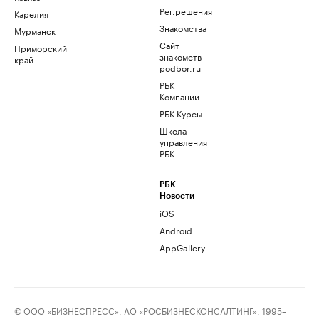
Рег.решения
Карелия
Знакомства
Мурманск
Сайт
Приморский
знакомств
край
podbor.ru
РБК
Компании
РБК Курсы
Школа
управления
РБК
РБК
Новости
iOS
Android
AppGallery
© ООО «БИЗНЕСПРЕСС», АО «РОСБИЗНЕСКОНСАЛТИНГ», 1995–