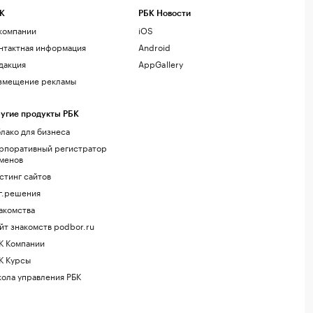
К
РБК Новости
компании
iOS
нтактная информация
Android
дакция
AppGallery
змещение рекламы
угие продукты РБК
лако для бизнеса
рпоративный регистратор
менов
стинг сайтов
г.решения
акомства
йт знакомств podbor.ru
К Компании
К Курсы
ола управления РБК