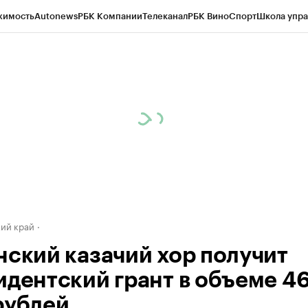
жимость
Autonews
РБК Компании
Телеканал
РБК Вино
Спорт
Школа упра
д
Стиль
Крипто
РБК Бизнес-среда
Дискуссионный клуб
Исследования
К
а контрагентов
Политика
Экономика
Бизнес
Технологии и медиа
Фина
ий край
нский казачий хор получит
идентский грант в объеме 4
рублей