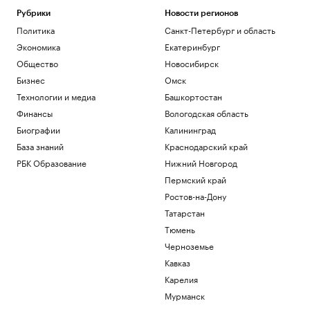
Главное за неделю за 3 минуты.
Видеоитоги РБК
Рубрики
Новости регионов
Политика
Санкт-Петербург и область
Подписка на РБК
Что будет после принятия сенатом
Экономика
Екатеринбург
билля Грэма о санкциях против России
Общество
Новосибирск
Политика
Бизнес
Омск
Минтруд раскрыл, кто получит право
Технологии и медиа
Башкортостан
на две пенсии
Общество
Финансы
Вологодская область
Киты, тундра и космические пейзажи:
Биографии
Калининград
зачем ехать в восточную Арктику
База знаний
Краснодарский край
РБК и УК Первая
РБК Образование
Нижний Новгород
Лукашенко рассказал, зачем
Белоруссия открыла границы для
Пермский край
граждан ЕС
Ростов-на-Дону
Политика
Татарстан
Тюмень
Загрузить еще
Черноземье
Кавказ
Карелия
Мурманск