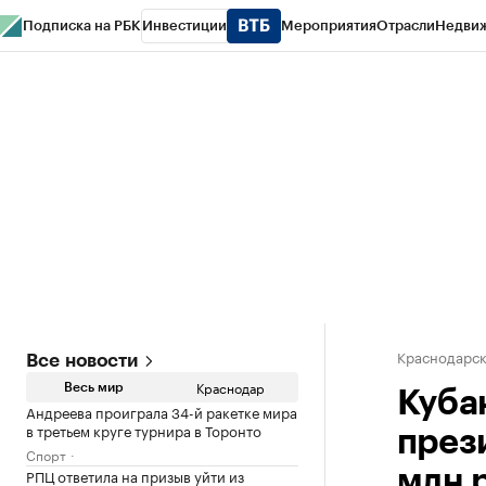
Подписка на РБК
Инвестиции
Мероприятия
Отрасли
Недви
РБК Курсы
РБК Life
Тренды
Визионеры
Национальные проекты
Горо
Газета
Спецпроекты СПб
Конференции СПб
Спецпроекты
Проверк
Краснодарск
Все новости
Краснодар
Весь мир
Куба
Андреева проиграла 34-й ракетке мира
в третьем круге турнира в Торонто
през
Спорт
РПЦ ответила на призыв уйти из
млн 