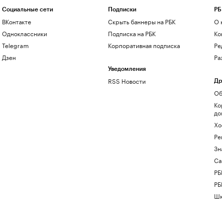
Социальные сети
Подписки
РБ
ВКонтакте
Скрыть баннеры на РБК
О 
Одноклассники
Подписка на РБК
Ко
Telegram
Корпоративная подписка
Ре
Дзен
Ра
Уведомления
RSS Новости
Др
Об
Ко
до
Хо
Ре
Зн
Са
РБ
РБ
Шк