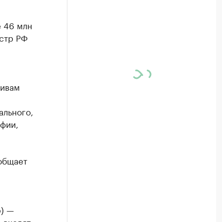
е 46 млн
стр РФ
тивам
ального,
фии,
ообщает
) —
 входят