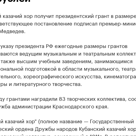
 казачий хор получит президентский грант в размер
тветствующее постановление подписал премьер-мини
Медведев.
 указу президента РФ ежегодные размеры грантов
иваются ведущим музыкальным и театральным коллек
а также высшим учебным заведениям, занимающимся
нальной подготовкой в области музыкального, театр
ельного, хореографического искусства, кинематогра
ры и литературного творчества.
ду грантами наградили 83 творческих коллектива, с
ужба администрации Краснодарского края.
й казачий хор" (полное название — Государственный
еский ордена Дружбы народов Кубанский казачий хор
евческий коллектив, основанный в 1811г. В репертуар