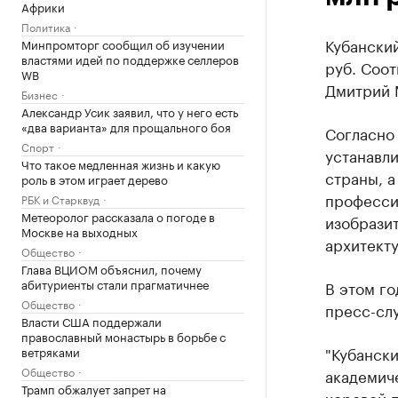
Африки
Политика
Кубанский
Минпромторг сообщил об изучении
властями идей по поддержке селлеров
руб. Соо
WB
Дмитрий 
Бизнес
Александр Усик заявил, что у него есть
«два варианта» для прощального боя
Согласно
Спорт
устанавл
Что такое медленная жизнь и какую
страны, 
роль в этом играет дерево
профессио
РБК и Старквуд
Метеоролог рассказала о погоде в
изобразит
Москве на выходных
архитекту
Общество
Глава ВЦИОМ объяснил, почему
абитуриенты стали прагматичнее
В этом го
Общество
пресс-сл
Власти США поддержали
православный монастырь в борьбе с
"Кубански
ветряками
Общество
академич
Трамп обжалует запрет на
хоровой п