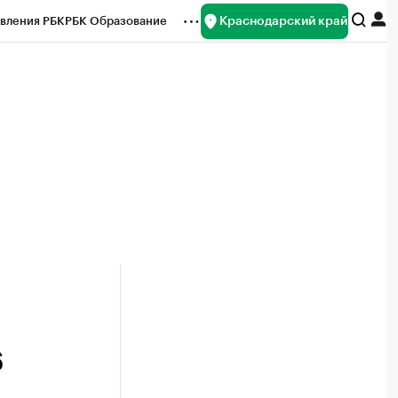
Краснодарский край
вления РБК
РБК Образование
редитные рейтинги
Франшизы
нсы
Рынок наличной валюты
6