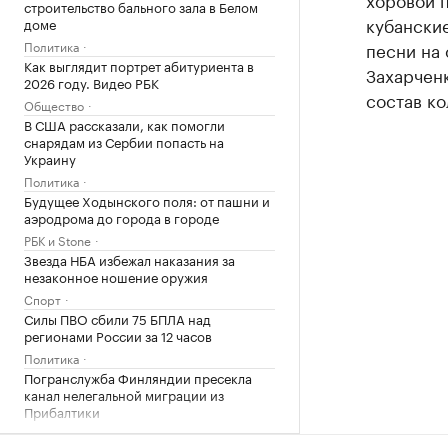
строительство бального зала в Белом
кубанские
доме
Политика
песни на 
Как выглядит портрет абитуриента в
Захарчен
2026 году. Видео РБК
состав ко
Общество
В США рассказали, как помогли
снарядам из Сербии попасть на
Украину
Политика
Будущее Ходынского поля: от пашни и
аэродрома до города в городе
РБК и Stone
Звезда НБА избежал наказания за
незаконное ношение оружия
Спорт
Силы ПВО сбили 75 БПЛА над
регионами России за 12 часов
Политика
Погранслужба Финляндии пресекла
канал нелегальной миграции из
Прибалтики
Общество