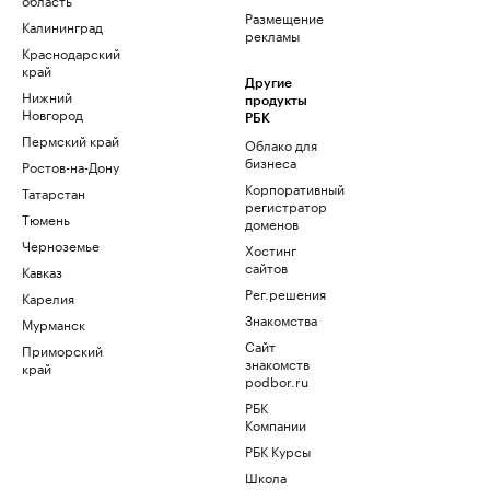
Размещение
Калининград
рекламы
Краснодарский
край
Другие
Нижний
продукты
Новгород
РБК
Пермский край
Облако для
бизнеса
Ростов-на-Дону
Корпоративный
Татарстан
регистратор
Тюмень
доменов
Черноземье
Хостинг
сайтов
Кавказ
Рег.решения
Карелия
Знакомства
Мурманск
Сайт
Приморский
знакомств
край
podbor.ru
РБК
Компании
РБК Курсы
Школа