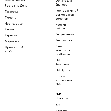
Облако для
бизнеса
Ростов-на-Дону
Корпоративный
Татарстан
регистратор
Тюмень
доменов
Черноземье
Хостинг
сайтов
Кавказ
Рег.решения
Карелия
Знакомства
Мурманск
Сайт
Приморский
знакомств
край
podbor.ru
РБК
Компании
РБК Курсы
Школа
управления
РБК
РБК
Новости
iOS
Android