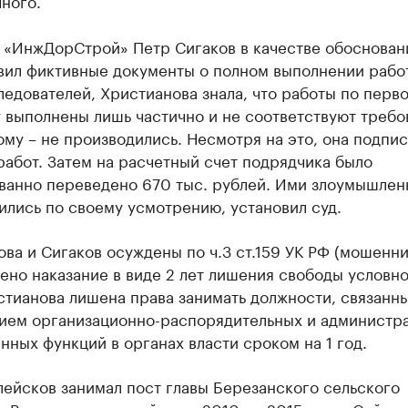
ного.
 «ИнжДорСтрой» Петр Сигаков в качестве обоснован
вил фиктивные документы о полном выполнении работ
едователей, Христианова знала, что работы по перв
 выполнены лишь частично и не соответствуют требо
ому – не производились. Несмотря на это, она подпис
абот. Затем на расчетный счет подрядчика было
ванно переведено 670 тыс. рублей. Ими злоумышлен
лись по своему усмотрению, установил суд.
ва и Сигаков осуждены по ч.3 ст.159 УК РФ (мошенни
ено наказание в виде 2 лет лишения свободы условн
стианова лишена права занимать должности, связанн
ием организационно-распорядительных и администра
нных функций в органах власти сроком на 1 год.
ейсков занимал пост главы Березанского сельского