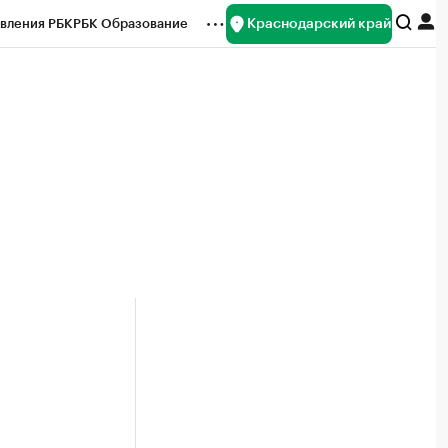
Краснодарский край
вления РБК
РБК Образование
редитные рейтинги
Франшизы
нсы
Рынок наличной валюты