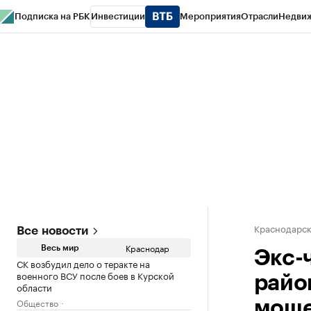
Подписка на РБК
Инвестиции
Мероприятия
Отрасли
Недви
РБК Курсы
РБК Life
Тренды
Визионеры
Национальные проекты
Горо
Газета
Спецпроекты СПб
Конференции СПб
Спецпроекты
Проверк
Краснодарск
Все новости
Краснодар
Весь мир
Экс-
СК возбудил дело о теракте на
военного ВСУ после боев в Курской
райо
области
Общество
моше