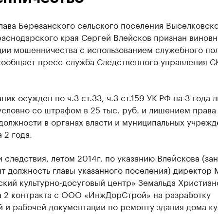
лава Березанского сельского поселения Выселковск
раснодарского края Сергей Влейсков признан виновн
ции мошенничества с использованием служебного по
сообщает пресс-служба Следственного управления С
ник осужден по ч.3 ст.33, ч.3 ст.159 УК РФ на 3 года
словно со штрафом в 25 тыс. руб. и лишением права
должности в органах власти и муниципальных учрежд
 2 года.
 следствия, летом 2014г. по указанию Влейскова (за
т должность главы указанного поселения) директор
ский культурно-досуговый центр» Земальда Христиан
а 2 контракта с ООО «ИнжДорСтрой» на разработку
 и рабочей документации по ремонту здания дома ку