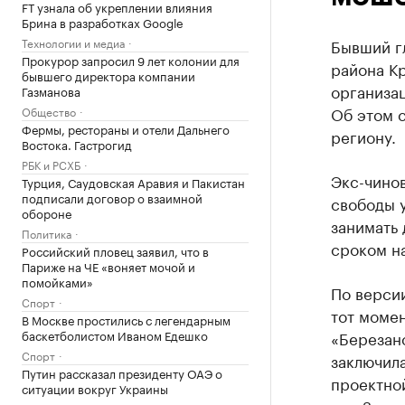
FT узнала об укреплении влияния
Брина в разработках Google
Технологии и медиа
Бывший г
Прокурор запросил 9 лет колонии для
района К
бывшего директора компании
организа
Газманова
Об этом 
Общество
Фермы, рестораны и отели Дальнего
региону.
Востока. Гастрогид
РБК и РСХБ
Экс-чинов
Турция, Саудовская Аравия и Пакистан
подписали договор о взаимной
свободы у
обороне
занимать 
Политика
сроком на
Российский пловец заявил, что в
Париже на ЧЕ «воняет мочой и
помойками»
По версии
Спорт
тот момен
В Москве простились с легендарным
баскетболистом Иваном Едешко
«Березан
Спорт
заключил
Путин рассказал президенту ОАЭ о
проектной
ситуации вокруг Украины