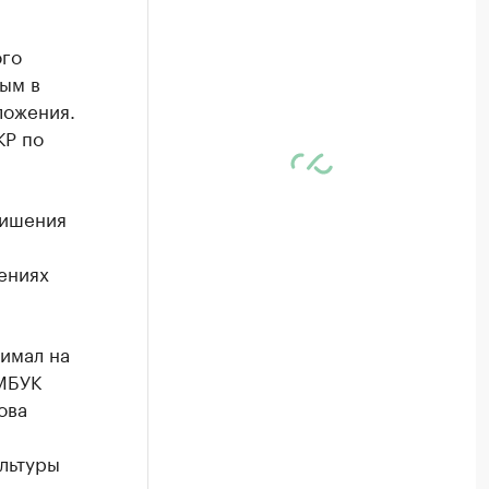
ого
ым в
ложения.
КР по
 лишения
ениях
нимал на
 МБУК
ова
льтуры