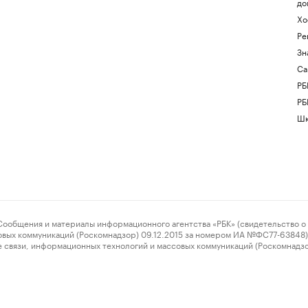
до
Хо
Ре
Зн
Са
РБ
РБ
Шк
ения и материалы информационного агентства «РБК» (свидетельство о 
овых коммуникаций (Роскомнадзор) 09.12.2015 за номером ИА №ФС77-63848) 
 связи, информационных технологий и массовых коммуникаций (Роскомнадз