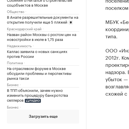
поселения
соцобъектов в Москве
поселком
Общество
В Анапе разрешительные документы на
МБУК «Бер
открытие получили еще 5 пляжей
координир
Краснодарский край
Назван район Москвы с ростом цен на
типа.
новостройки в июле в 1,75 раза
Недвижимость
ООО «Инж
Каллас заявила о новых санкциях
против России
2012г. К
Политика
проектир
На отраслевом форуме в Москве
надзора. 
обсудили проблемы и перспективы
убыток — 
рынка такси
Бизнес
возглавл
В ТПП объяснили, зачем нужно
схожей с
изменить процедуру банкротства
селлеров
РАДИО
Бизнес
Загрузить еще