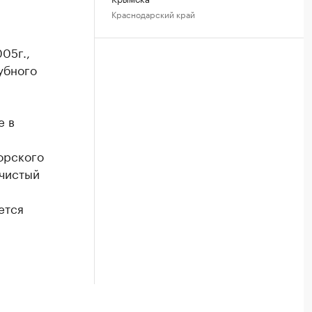
Краснодарский край
05г.,
убного
е в
орского
 чистый
ется