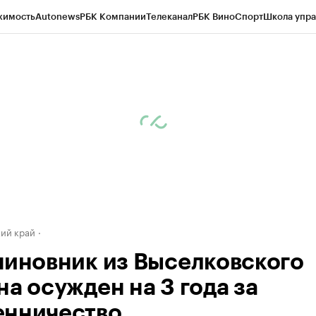
жимость
Autonews
РБК Компании
Телеканал
РБК Вино
Спорт
Школа упра
д
Стиль
Крипто
РБК Бизнес-среда
Дискуссионный клуб
Исследования
К
а контрагентов
Политика
Экономика
Бизнес
Технологии и медиа
Фина
ий край
чиновник из Выселковского
на осужден на 3 года за
нничество