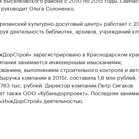
 Выселковского района с 2010 по 2015 годы. Сейчас
 руководит Ольга Солоненко.
езанский культурно-досуговый центр» работает с 20
уя деятельность библиотек, архивов, учреждений кл
ДорСтрой» зарегистрировано в Краснодарском кра
омпания занимается инженерными изысканиями,
ованием, выполнением строительного контроля и авт
Выручка компании в 2015г. составила 1,6 млн рублей,
783 тыс. рублей. Директор компании Петр Сигаков
яет также ООО «Кубаньдорпроект». Последняя занима
 «ИнжДорСтрой» деятельностью.