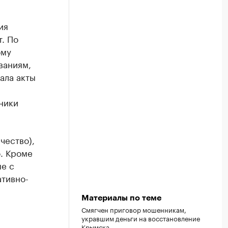
ия
. По
ому
ваниям,
ала акты
ники
чество),
о. Кроме
ые с
тивно-
Материалы по теме
Смягчен приговор мошенникам,
укравшим деньги на восстановление
Крымска