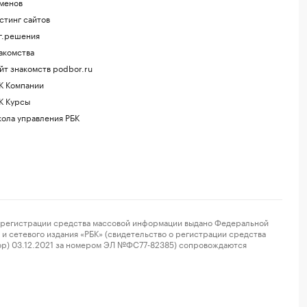
менов
стинг сайтов
г.решения
акомства
йт знакомств podbor.ru
К Компании
К Курсы
ола управления РБК
регистрации средства массовой информации выдано Федеральной
и сетевого издания «РБК» (свидетельство о регистрации средства
ор) 03.12.2021 за номером ЭЛ №ФС77-82385) сопровождаются