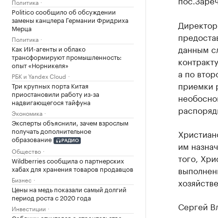
пос.Зареч
Политика
Politico сообщило об обсуждении
замены канцлера Германии Фридриха
Директор
Мерца
предоста
Политика
данным сл
Как ИИ-агенты и облако
трансформируют промышленность:
контракту
опыт «Норникеля»
а по втор
РБК и Yandex Cloud
приемки р
Три крупных порта Китая
приостановили работу из-за
необосно
надвигающегося тайфуна
распоряди
Экономика
Эксперты объяснили, зачем взрослым
получать дополнительное
Христиано
образование
РАДИО
им назнач
Общество
того, Хри
Wildberries сообщила о партнерских
хабах для хранения товаров продавцов
выполнен
Бизнес
хозяйстве
Цены на медь показали самый долгий
период роста с 2020 года
Сергей Вл
Инвестиции
Собянин отчитался о строительстве