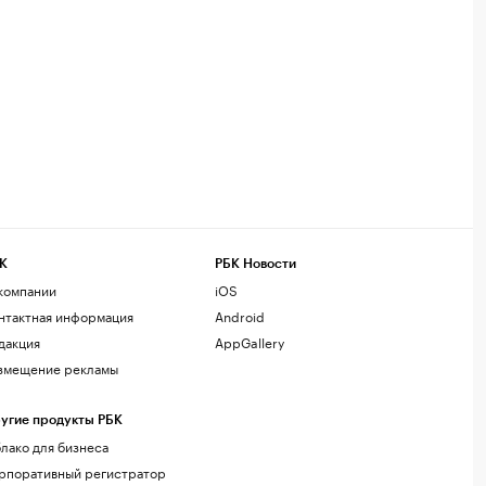
К
РБК Новости
компании
iOS
нтактная информация
Android
дакция
AppGallery
змещение рекламы
угие продукты РБК
лако для бизнеса
рпоративный регистратор