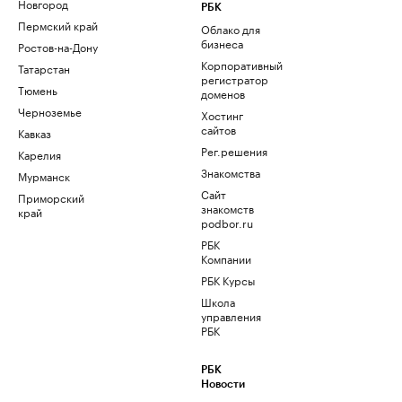
Новгород
РБК
Пермский край
Облако для
бизнеса
Ростов-на-Дону
Корпоративный
Татарстан
регистратор
Тюмень
доменов
Черноземье
Хостинг
сайтов
Кавказ
Рег.решения
Карелия
Знакомства
Мурманск
Сайт
Приморский
знакомств
край
podbor.ru
РБК
Компании
РБК Курсы
Школа
управления
РБК
РБК
Новости