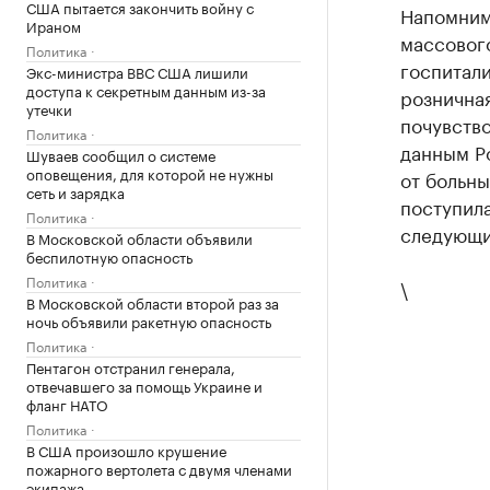
США пытается закончить войну с
Напомним
Ираном
массовог
Политика
госпитал
Экс-министра ВВС США лишили
доступа к секретным данным из-за
розничная
утечки
почувство
Политика
данным Р
Шуваев сообщил о системе
оповещения, для которой не нужны
от больн
сеть и зарядка
поступил
Политика
следующий
В Московской области объявили
беспилотную опасность
Политика
\
В Московской области второй раз за
ночь объявили ракетную опасность
Политика
Пентагон отстранил генерала,
отвечавшего за помощь Украине и
фланг НАТО
Политика
В США произошло крушение
пожарного вертолета с двумя членами
экипажа