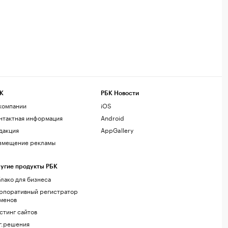
К
РБК Новости
компании
iOS
нтактная информация
Android
дакция
AppGallery
змещение рекламы
угие продукты РБК
лако для бизнеса
рпоративный регистратор
менов
стинг сайтов
г.решения