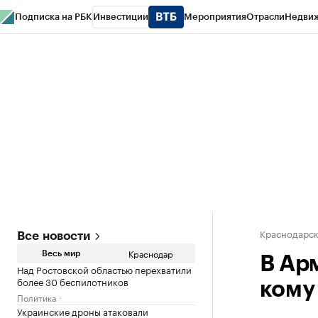
Подписка на РБК
Инвестиции
Мероприятия
Отрасли
Недви
РБК Курсы
РБК Life
Тренды
Визионеры
Национальные проекты
Горо
Газета
Спецпроекты СПб
Конференции СПб
Спецпроекты
Проверк
Краснодарск
Все новости
Краснодар
Весь мир
В Ар
Над Ростовской областью перехватили
более 30 беспилотников
кому
Политика
Украинские дроны атаковали