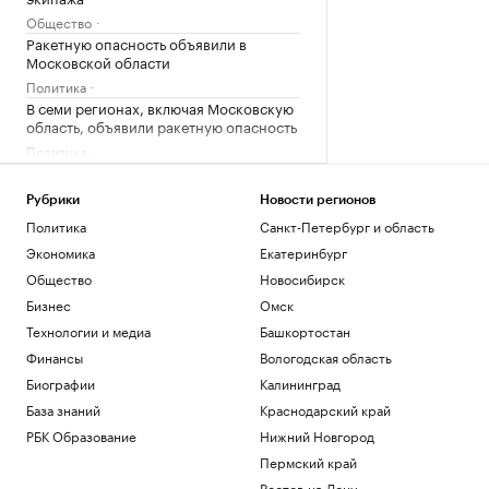
Общество
Ракетную опасность объявили в
Московской области
Политика
В семи регионах, включая Московскую
область, объявили ракетную опасность
Политика
«Одиссея» Нолана собрала в прокате
более $1 млрд
Рубрики
Новости регионов
Общество
Политика
Санкт-Петербург и область
Bloomberg узнал, когда планируют
Экономика
Екатеринбург
завершить испытания «Золотого
купола»
Общество
Новосибирск
Политика
Бизнес
Омск
Четыре доступных и понятных
Технологии и медиа
Башкортостан
инструмента диверсификации
накоплений
Финансы
Вологодская область
РБК и Сбер
Биографии
Калининград
База знаний
Краснодарский край
Загрузить еще
РБК Образование
Нижний Новгород
Пермский край
Ростов-на-Дону