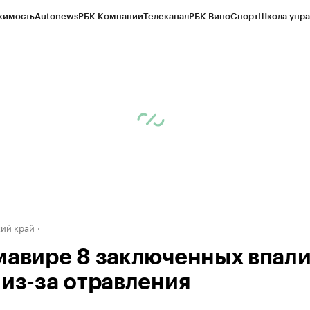
жимость
Autonews
РБК Компании
Телеканал
РБК Вино
Спорт
Школа упра
д
Стиль
Крипто
РБК Бизнес-среда
Дискуссионный клуб
Исследования
К
а контрагентов
Политика
Экономика
Бизнес
Технологии и медиа
Фина
ий край
мавире 8 заключенных впали
 из-за отравления