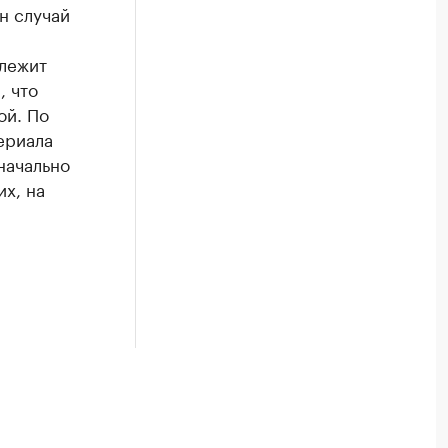
н случай
лежит
, что
ой. По
ериала
начально
х, на