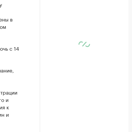
у
ены в
зом
.
очь с 14
ание,
страции
го и
ия к
ин и