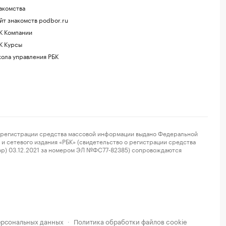
акомства
йт знакомств podbor.ru
К Компании
К Курсы
ола управления РБК
регистрации средства массовой информации выдано Федеральной
и сетевого издания «РБК» (свидетельство о регистрации средства
ор) 03.12.2021 за номером ЭЛ №ФС77-82385) сопровождаются
ерсональных данных
Политика обработки файлов cookie
·