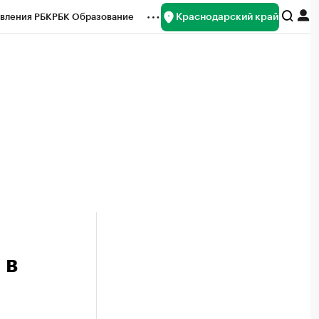
Краснодарский край
вления РБК
РБК Образование
редитные рейтинги
Франшизы
нсы
Рынок наличной валюты
 в