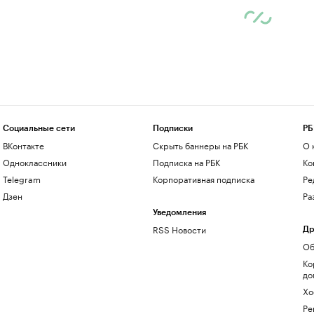
Социальные сети
Подписки
РБ
ВКонтакте
Скрыть баннеры на РБК
О 
Одноклассники
Подписка на РБК
Ко
Telegram
Корпоративная подписка
Ре
Дзен
Ра
Уведомления
RSS Новости
Др
Об
Ко
до
Хо
Ре