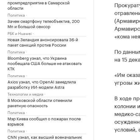
промпредприятие в Самарской
Прокурат
области
отравлен
Политика
(Армавирс
Зачем смартфону телеобъектив, 200
Мп и большой сенсор
Армавирс
РБК и Huawei
«кома нея
Новая Зеландия анонсировала 36-й
пакет санкций против России
По данным
Политика
Bloomberg узнал, что Украина
на 15 дек
пообещала США больше не атаковать
КТК
«Им оказ
Политика
угрозы жи
Axios узнал, что OpenAI замедлила
разработку ИИ-модели Astra
Технологии и медиа
В ходе п
В Московской области отменили
колонии и
ракетную опасность
Политика
медико-с
Мэр Киева сообщил о пожарах после
осужденн
взрывов
условий,
Политика
CNN узнал, как высший военачальник