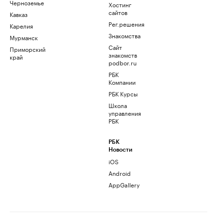
Черноземье
Хостинг
сайтов
Кавказ
Рег.решения
Карелия
Знакомства
Мурманск
Сайт
Приморский
знакомств
край
podbor.ru
РБК
Компании
РБК Курсы
Школа
управления
РБК
РБК
Новости
iOS
Android
AppGallery