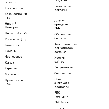
область
Размещение
Калининград
рекламы
Краснодарский
край
Другие
Нижний
продукты
Новгород
РБК
Пермский край
Облако для
бизнеса
Ростов-на-Дону
Корпоративный
Татарстан
регистратор
Тюмень
доменов
Черноземье
Хостинг
сайтов
Кавказ
Рег.решения
Карелия
Знакомства
Мурманск
Сайт
Приморский
знакомств
край
podbor.ru
РБК
Компании
РБК Курсы
Школа