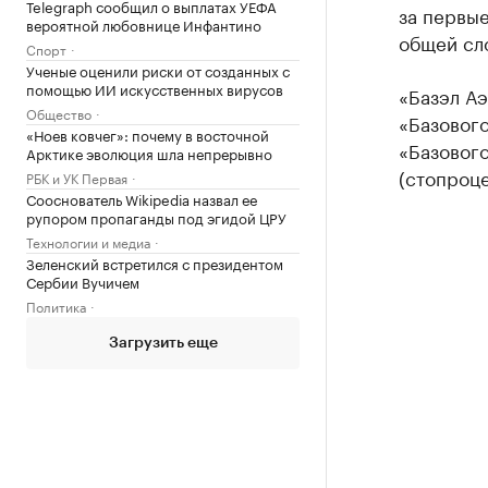
Telegraph сообщил о выплатах УЕФА
за первые
вероятной любовнице Инфантино
общей сло
Спорт
Ученые оценили риски от созданных с
помощью ИИ искусственных вирусов
«Базэл Аэ
Общество
«Базового
«Ноев ковчег»: почему в восточной
«Базового
Арктике эволюция шла непрерывно
(стопроце
РБК и УК Первая
Сооснователь Wikipedia назвал ее
рупором пропаганды под эгидой ЦРУ
Технологии и медиа
Зеленский встретился с президентом
Сербии Вучичем
Политика
Загрузить еще