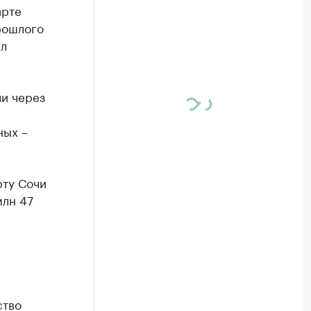
арте
рошлого
эл
ли через
ных –
рту Сочи
млн 47
.
ство