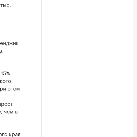
тыс.
,
ленджик
в.
15%.
кого
При этом
ирост
, чем в
ого края