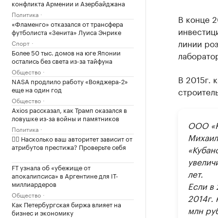
конфликта Армении и Азербайджана
Политика
В конце 2
«Фламенго» отказался от трансфера
инвестици
футболиста «Зенита» Луиса Энрике
линии роз
Спорт
Более 50 тыс. домов на юге Японии
лаборато
остались без света из-за тайфуна
Общество
В 2015г. 
NASA продлило работу «Вояджера-2»
еще на один год
строитель
Общество
Axios рассказал, как Трамп оказался в
ловушке из-за войны и памятников
ООО «К
Политика
Михаил
✍🏻 Насколько ваш авторитет зависит от
атрибутов престижа? Проверьте себя
«Кубан
увелич
FT узнала об «убежище от
лет.
апокалипсиса» в Аргентине для IT-
миллиардеров
Если в 
Общество
2014г. 
Как Петербургская биржа влияет на
млн ру
бизнес и экономику