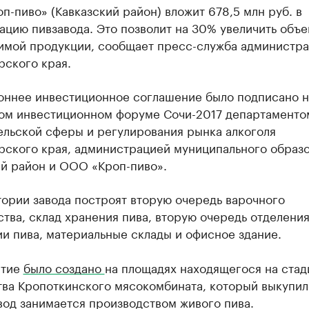
-пиво» (Кавказский район) вложит 678,5 млн руб. в
цию пивзавода. Это позволит на 30% увеличить объ
имой продукции, сообщает пресс-служба администр
рского края.
оннее инвестиционное соглашение было подписано н
ом инвестиционном форуме Сочи-2017 департаменто
ельской сферы и регулирования рынка алкоголя
рского края, администрацией муниципального образ
ий район и ООО «Кроп-пиво».
ории завода построят вторую очередь варочного
тва, склад хранения пива, вторую очередь отделени
и пива, материальные склады и офисное здание.
ятие
было создано
на площадях находящегося на стад
тва Кропоткинского мясокомбината, который выкупил
вод занимается производством живого пива.