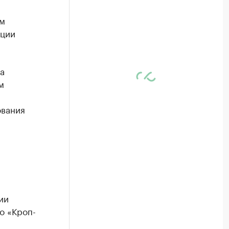
ем
ации
а
м
ования
я
ии
о «Кроп-