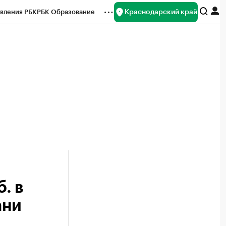
Краснодарский край
вления РБК
РБК Образование
редитные рейтинги
Франшизы
нсы
Рынок наличной валюты
. в
ани