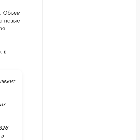
а. Объем
ы новые
ая
. в
длежит
их
 326
 в