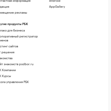
нтактная информация
Android
дакция
AppGallery
змещение рекламы
угие продукты РБК
лако для бизнеса
рпоративный регистратор
менов
стинг сайтов
г.решения
акомства
йт знакомств podbor.ru
К Компании
К Курсы
ола управления РБК