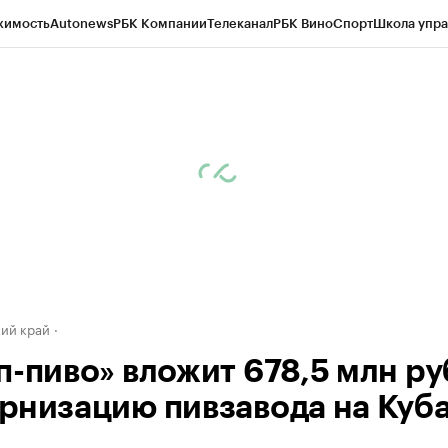
жимость
Autonews
РБК Компании
Телеканал
РБК Вино
Спорт
Школа упра
д
Стиль
Крипто
РБК Бизнес-среда
Дискуссионный клуб
Исследования
К
а контрагентов
Политика
Экономика
Бизнес
Технологии и медиа
Фина
ий край
-пиво» вложит 678,5 млн руб
рнизацию пивзавода на Куб