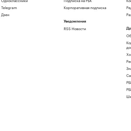
Одноклассники
Подписка на РБК
Ко
Telegram
Корпоративная подписка
Ре
Дзен
Ра
Уведомления
RSS Новости
Др
Об
Ко
до
Хо
Ре
Зн
Са
РБ
РБ
Шк