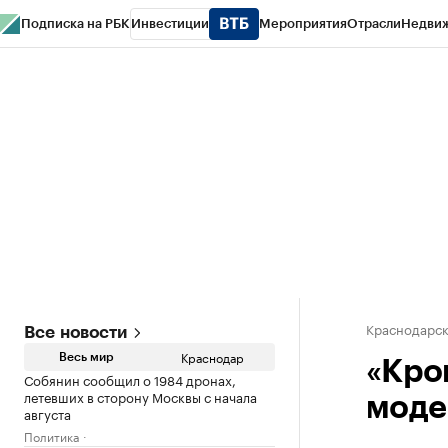
Подписка на РБК
Инвестиции
Мероприятия
Отрасли
Недви
РБК Курсы
РБК Life
Тренды
Визионеры
Национальные проекты
Горо
Газета
Спецпроекты СПб
Конференции СПб
Спецпроекты
Проверк
Краснодарск
Все новости
Краснодар
Весь мир
«Кроп
Собянин сообщил о 1984 дронах,
летевших в сторону Москвы с начала
моде
августа
Политика