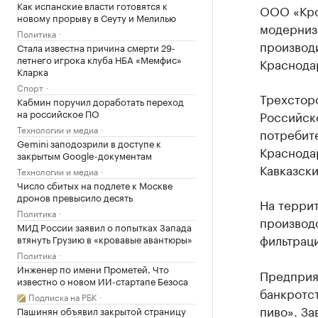
Как испанские власти готовятся к
ООО «Кроп
новому прорыву в Сеуту и Мелилью
модерниза
Политика
производ
Стала известна причина смерти 29-
летнего игрока клуба НБА «Мемфис»
Краснода
Кларка
Спорт
Трехстор
Кабмин поручил доработать переход
на российское ПО
Российск
Технологии и медиа
потребит
Gemini заподозрили в доступе к
Краснода
закрытым Google-документам
Кавказск
Технологии и медиа
Число сбитых на подлете к Москве
дронов превысило десять
На террит
Политика
производс
МИД России заявил о попытках Запада
фильтраци
втянуть Грузию в «кровавые авантюры»
Политика
Инженер по имени Прометей. Что
Предпри
известно о новом ИИ-стартапе Безоса
банкротс
Подписка на РБК
пиво». За
Пашинян объявил закрытой страницу