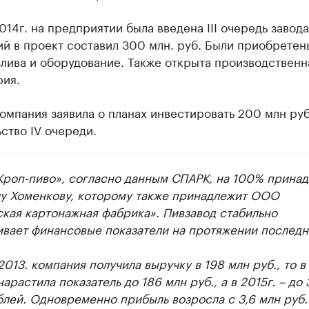
014г. на предприятии была введена III очередь завод
й в проект составил 300 млн. руб. Были приобретен
лива и оборудование. Также открыта производственн
рия.
компания заявила о планах инвестировать 200 млн руб
ство IV очереди.
роп-пиво», согласно данным СПАРК, на 100% прина
у Хоменкову, которому также принадлежит ООО
ская картонажная фабрика». Пивзавод стабильно
ивает финансовые показатели на протяжении последн
2013. компания получила выручку в 198 млн руб., то в
нарастила показатель до 186 млн руб., а в 2015г. – до
блей. Одновременно прибыль возросла с 3,6 млн руб.