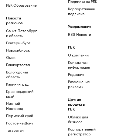
Подписка на РБК
РБК Образование
Корпоративная
подписка
Новости
регионов
Уведомления
Санкт-Петербург
RSS Новости
и область
Екатеринбург
РБК
Новосибирск
О компании
Омск
Контактная
Башкортостан
информация
Вологодская
Редакция
область
Размещение
Калининград
рекламы
Краснодарский
край
Другие
Нижний
продукты
Новгород
РБК
Пермский край
Облако для
бизнеса
Ростов-на-Дону
Корпоративный
Татарстан
регистратор