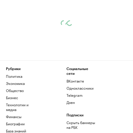
Рубрики
Социальные
сети
Политика
ВКонтакте
Экономика
Одноклассники
Общество
Telegram
Бизнес
Дзен
Технологии и
медиа
Финансы
Подписки
Скрыть баннеры
Биографии
на РБК
База знаний