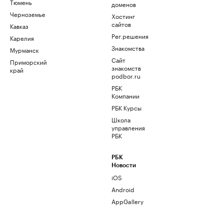
Тюмень
доменов
Черноземье
Хостинг
сайтов
Кавказ
Рег.решения
Карелия
Знакомства
Мурманск
Сайт
Приморский
знакомств
край
podbor.ru
РБК
Компании
РБК Курсы
Школа
управления
РБК
РБК
Новости
iOS
Android
AppGallery