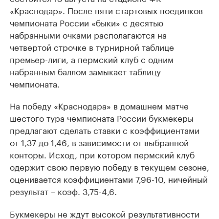
«Краснодар». После пяти стартовых поединков
чемпионата России «быки» с десятью
набранными очками располагаются на
четвертой строчке в турнирной таблице
премьер-лиги, а пермский клуб с одним
набранным баллом замыкает таблицу
чемпионата.
На победу «Краснодара» в домашнем матче
шестого тура чемпионата России букмекеры
предлагают сделать ставки с коэффициентами
от 1,37 до 1,46, в зависимости от выбранной
конторы. Исход, при котором пермский клуб
одержит свою первую победу в текущем сезоне,
оценивается коэффициентами 7,96-10, ничейный
результат – коэф. 3,75-4,6.
Букмекеры не ждут высокой результативности