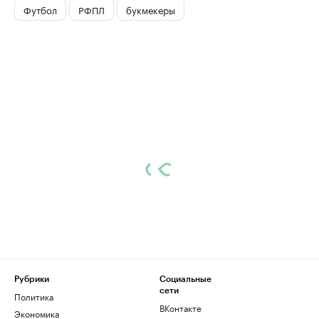
Футбол
РФПЛ
букмекеры
Рубрики
Социальные
сети
Политика
ВКонтакте
Экономика