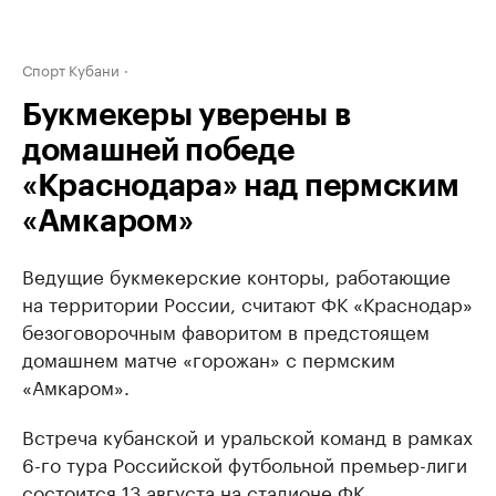
Спорт Кубани
Букмекеры уверены в
домашней победе
«Краснодара» над пермским
«Амкаром»
Ведущие букмекерские конторы, работающие
на территории России, считают ФК «Краснодар»
безоговорочным фаворитом в предстоящем
домашнем матче «горожан» с пермским
«Амкаром».
Встреча кубанской и уральской команд в рамках
6-го тура Российской футбольной премьер-лиги
состоится 13 августа на стадионе ФК