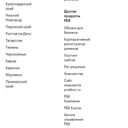
Краснодарский
край
Другие
Нижний
продукты
Новгород
РБК
Пермский край
Облако для
бизнеса
Ростов-на-Дону
Корпоративный
Татарстан
регистратор
Тюмень
доменов
Черноземье
Хостинг
сайтов
Кавказ
Рег.решения
Карелия
Знакомства
Мурманск
Сайт
Приморский
знакомств
край
podbor.ru
РБК
Компании
РБК Курсы
Школа
управления
РБК