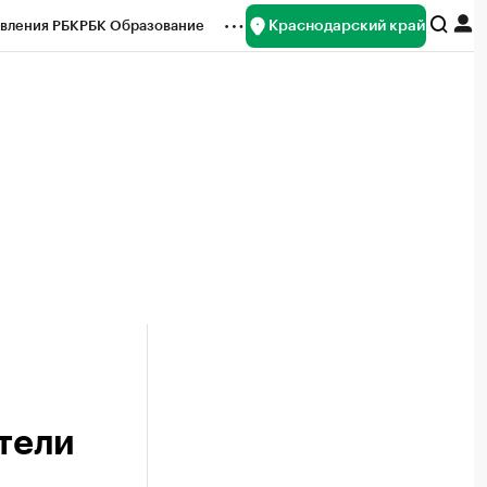
Краснодарский край
вления РБК
РБК Образование
редитные рейтинги
Франшизы
нсы
Рынок наличной валюты
атели