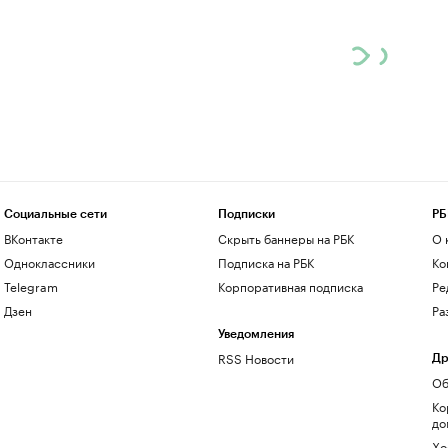
Социальные сети
Подписки
РБ
ВКонтакте
Скрыть баннеры на РБК
О 
Одноклассники
Подписка на РБК
Ко
Telegram
Корпоративная подписка
Ре
Дзен
Ра
Уведомления
RSS Новости
Др
Об
Ко
до
Хо