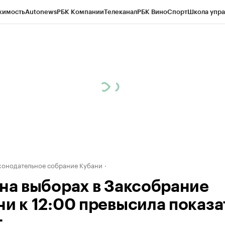
жимость
Autonews
РБК Компании
Телеканал
РБК Вино
Спорт
Школа упра
д
Стиль
Крипто
РБК Бизнес-среда
Дискуссионный клуб
Исследования
К
а контрагентов
Политика
Экономика
Бизнес
Технологии и медиа
Фина
конодательное собрание Кубани
 на выборах в Заксобрание
ни к 12:00 превысила показ
.