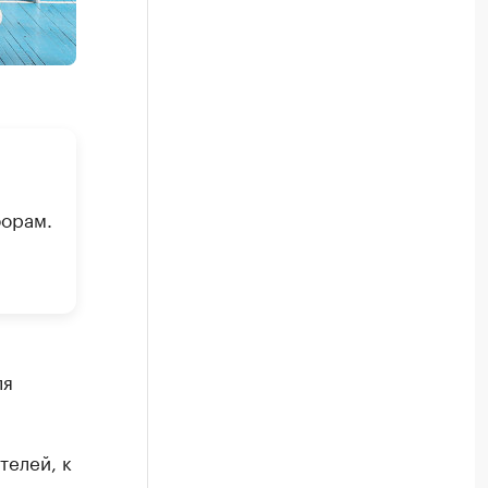
борам.
ля
телей, к