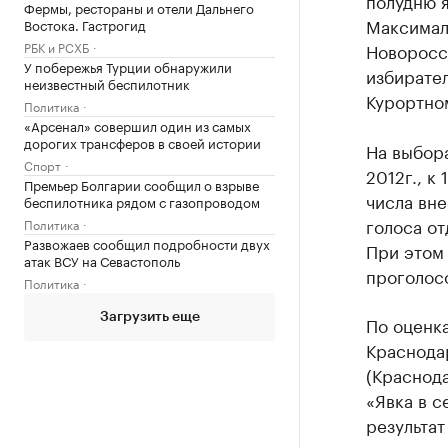
полудню я
Фермы, рестораны и отели Дальнего
Максималь
Востока. Гастрогид
РБК и РСХБ
Новоросс
У побережья Турции обнаружили
избирател
неизвестный беспилотник
Курортном
Политика
«Арсенал» совершил один из самых
дорогих трансферов в своей истории
На выбора
Спорт
2012г., к
Премьер Болгарии сообщил о взрыве
числа вне
беспилотника рядом с газопроводом
голоса от
Политика
Развожаев сообщил подробности двух
При этом 
атак ВСУ на Севастополь
проголосо
Политика
Загрузить еще
По оценка
Краснода
(Краснода
«Явка в 
результат