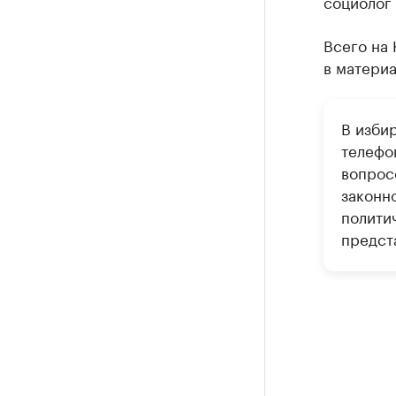
социолог
Всего на 
в матери
В изби
телефо
вопрос
законн
полити
предст