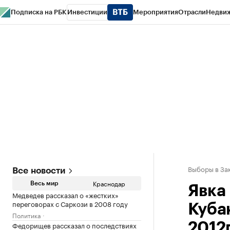
Подписка на РБК
Инвестиции
Мероприятия
Отрасли
Недви
РБК Курсы
РБК Life
Тренды
Визионеры
Национальные проекты
Горо
Газета
Спецпроекты СПб
Конференции СПб
Спецпроекты
Проверк
Выборы в За
Все новости
Краснодар
Весь мир
Явка
Медведев рассказал о «жестких»
переговорах с Саркози в 2008 году
Куба
Политика
Федорищев рассказал о последствиях
2012г