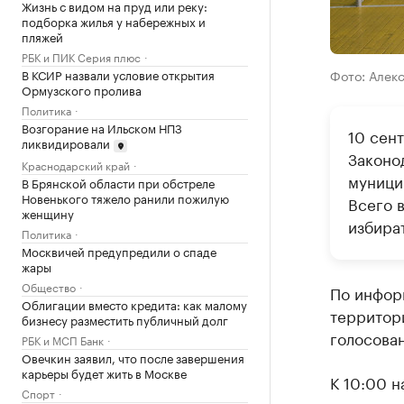
Жизнь с видом на пруд или реку:
подборка жилья у набережных и
пляжей
РБК и ПИК Серия плюс
В КСИР назвали условие открытия
Фото: Алек
Ормузского пролива
Политика
Возгорание на Ильском НПЗ
10 сен
ликвидировали
Законод
Краснодарский край
муници
В Брянской области при обстреле
Новенького тяжело ранили пожилую
Всего 
женщину
избира
Политика
Москвичей предупредили о спаде
жары
Общество
По инфор
Облигации вместо кредита: как малому
территор
бизнесу разместить публичный долг
голосован
РБК и МСП Банк
Овечкин заявил, что после завершения
карьеры будет жить в Москве
К 10:00 н
Спорт