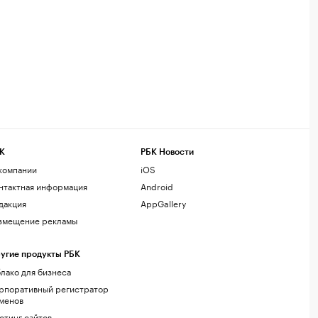
К
РБК Новости
компании
iOS
нтактная информация
Android
дакция
AppGallery
змещение рекламы
угие продукты РБК
лако для бизнеса
рпоративный регистратор
менов
стинг сайтов