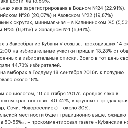
вка достигла 13,89%.
ная явка зарегистрирована в Водном №24 (22,91%),
ийском №28 (20,07%) и Азовском №22 (19,87%)
ьных округах, минимальная – в Калининском %5 (5,53
 №35 (6,81%) и Западном №1 (6,96%).
х в Заксобрание Кубани V созыва, проходивших 14 о
 12:00 на избирательные участки пришли 13,23% от об
сенных в избирательные списки. Всего в тот день св
дали 44,73% избирателей.
на выборах в Госдуму 18 сентября 2016г. к полудню
вало около 18%.
м социологом, 10 сентября 2017г. средняя явка в
рском крае составит 40-42%, в крупных городах кра
р, Сочи, Новороссийск) – около 30%.
сельской местности будет традиционно выше, ожидаю
 в 50-55%», – прокомментировал газете «Кубанские н