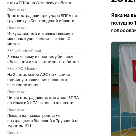
атаки БПЛА на Самарскую область
Политика
Трое пострадали при ударе БПЛА по
Явка на в
грузовику в Белгородской области
полудню 1
Политика
голосован
Искусственный интеллект вызовет
массовые увольнения — и еще 10
мифов
РБК и Yandex Cloud
Зачем малому и среднему бизнесу
облигации и что важно знать о бирже
РБК и МСП Банк
На Запорожской АЭС объяснили
причину отключения внешнего
электропитания
Политика
Число пострадавших при атаке БПЛА
на Ильский НПЗ выросло до шести
Политика
Плющенко назвал радостью
возвращение Валиевой и Трусовой на
турниры ISU
Спорт