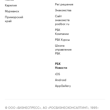
Рег.решения
Карелия
Знакомства
Мурманск
Сайт
Приморский
знакомств
край
podbor.ru
РБК
Компании
РБК Курсы
Школа
управления
РБК
РБК
Новости
iOS
Android
AppGallery
© ООО «БИЗНЕСПРЕСС», АО «РОСБИЗНЕСКОНСАЛТИНГ», 1995–