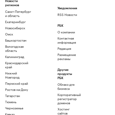
Новости
регионов
Уведомления
Санкт-Петербург
RSS Новости
и область
Екатеринбург
РБК
Новосибирск
О компании
Омск
Контактная
Башкортостан
информация
Вологодская
Редакция
область
Размещение
Калининград
рекламы
Краснодарский
край
Другие
Нижний
продукты
Новгород
РБК
Пермский край
Облако для
бизнеса
Ростов-на-Дону
Корпоративный
Татарстан
регистратор
Тюмень
доменов
Черноземье
Хостинг
сайтов
Кавказ