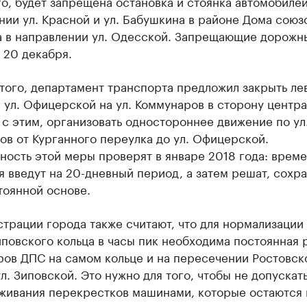
о, будет запрещена остановка и стоянка автомобилей
ии ул. Красной и ул. Бабушкина в районе Дома союз
а в направлении ул. Одесской. Запрещающие дорожн
 20 декабря.
того, департамент транспорта предложил закрыть ле
 ул. Офицерской на ул. Коммунаров в сторону центра
и с этим, организовать одностороннее движение по ул
в от Курганного переулка до ул. Офицерской.
ность этой меры проверят в январе 2018 года: врем
 введут на 20-дневный период, а затем решат, сохра
тоянной основе.
трации города также считают, что для нормализации
повского кольца в часы пик необходима постоянная 
ров ДПС на самом кольце и на пересечении Ростовск
л. Зиповской. Это нужно для того, чтобы не допускат
живания перекрестков машинами, которые остаются 