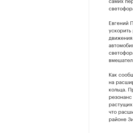
самих пер
светофор
Евгений 
ускорить
движения
автомоби
светофор
вмешатель
Как сооб
на расши
кольца. 
резонанс 
растущих
что расш
районе Зи