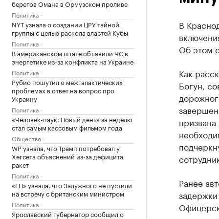
берегов Омана в Ормузском проливе
Политика
В Краснод
NYT узнала о создании ЦРУ тайной
группы с целью раскола властей Кубы
включения
Политика
Об этом 
В американском штате объявили ЧС в
энергетике из-за конфликта на Украине
Как расс
Политика
Рубио пошутил о межгалактических
Богун, со
проблемах в ответ на вопрос про
дорожног
Украину
завершен
Политика
«Человек-паук: Новый день» за неделю
призвана 
стал самым кассовым фильмом года
необходи
Общество
подчеркн
WP узнала, что Трамп потребовал у
Хегсета объяснений из-за дефицита
сотрудни
ракет
Политика
Ранее ав
«ЕП» узнала, что Залужного не пустили
на встречу с британским министром
задержки 
Политика
Офицерско
Ярославский губернатор сообщил о