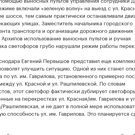
 помощью выносных пультов управления сотрудники Д
жиме включали «зеленую волну» на выезд с ул. Крас
ое шоссе, тем самым практически останавливали дви
кающих улицах. Заместитель начальника городского
ента транспорта и организации дорожного движения
 Архипов использование выносных пультов и ручная
вка светофоров грубо нарушали режим работы перек
аснодара Евгений Первышов представил еще комплек
озволят улучшить ситуацию. Одной из них станет от
 по ул. им. Гаврилова, установленного примерно по
между ул. Красной и ул. Рашпилевской. По словам
тов, этот светофор фактически дублирует светофор
нные на перекрестках ул. Красная/им. Гаврилова и ул
/Рашпилевская, и не дает в полной мере использоват
ю способность ул. им. Гаврилова. Это планируется сд