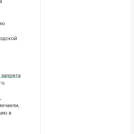
а
мо
родской
 запрета
го
,
мечаели,
цию в