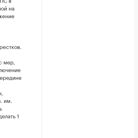
ПС в
ной на
жение
рестков.
с мер,
ключение
середине
ы,
. им.
ь
елать 1