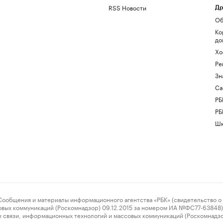
RSS Новости
Др
Об
Ко
до
Хо
Ре
Зн
Са
РБ
РБ
Шк
ения и материалы информационного агентства «РБК» (свидетельство о 
овых коммуникаций (Роскомнадзор) 09.12.2015 за номером ИА №ФС77-63848) 
 связи, информационных технологий и массовых коммуникаций (Роскомнадз