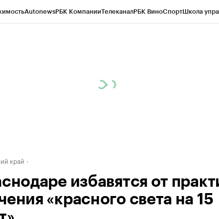
жимость
Autonews
РБК Компании
Телеканал
РБК Вино
Спорт
Школа упра
д
Стиль
Крипто
РБК Бизнес-среда
Дискуссионный клуб
Исследования
К
а контрагентов
Политика
Экономика
Бизнес
Технологии и медиа
Фина
ий край
аснодаре избавятся от практ
чения «красного света на 15
т»