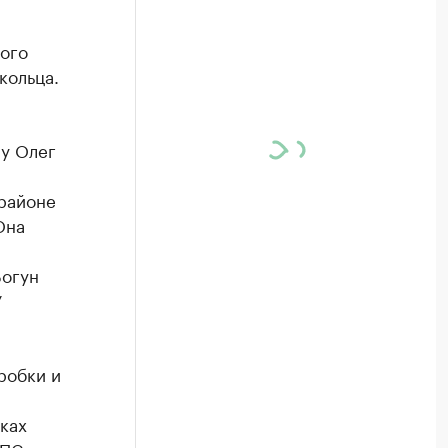
ного
кольца.
у Олег
районе
Она
Богун
У
робки и
ках