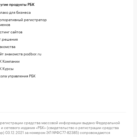
угие продукты РБК
лако для бизнеса
рпоративный регистратор
менов
стинг сайтов
г.решения
акомства
йт знакомств podbor.ru
К Компании
К Курсы
ола управления РБК
регистрации средства массовой информации выдано Федеральной
и сетевого издания «РБК» (свидетельство о регистрации средства
ор) 03.12.2021 за номером ЭЛ №ФС77-82385) сопровождаются