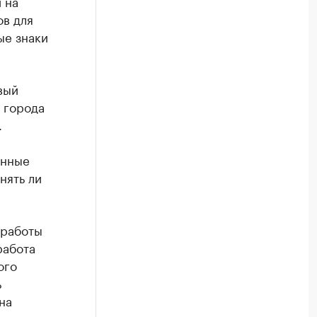
 на
ов для
ые знаки
вый
 города
.
енные
нять ли
 работы
работа
ого
ь
на