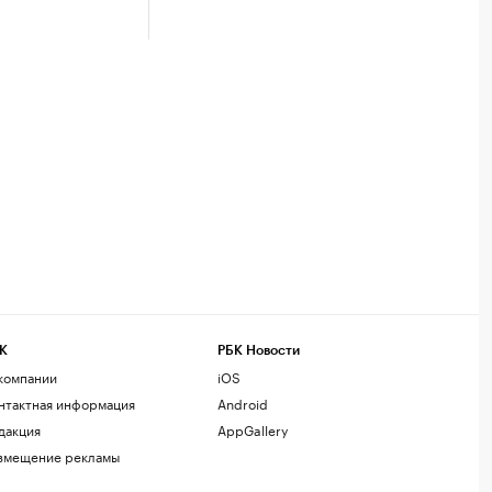
К
РБК Новости
компании
iOS
нтактная информация
Android
дакция
AppGallery
змещение рекламы