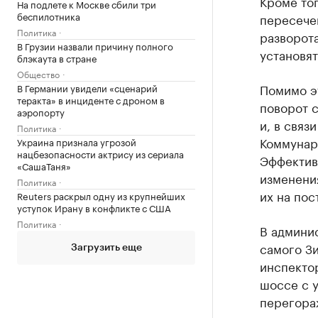
Кроме тог
На подлете к Москве сбили три
беспилотника
пересечен
Политика
разворот
В Грузии назвали причину полного
установят
блэкаута в стране
Общество
Помимо э
В Германии увидели «сценарий
теракта» в инциденте с дроном в
поворот с
аэропорту
и, в связ
Политика
Коммунаро
Украина признала угрозой
нацбезопасности актрису из сериала
Эффектив
«СашаТаня»
изменения
Политика
их на пос
Reuters раскрыл одну из крупнейших
уступок Ирану в конфликте с США
Политика
В админис
самого Зи
Загрузить еще
инспекто
шоссе с у
перегора