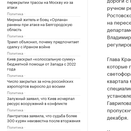
дороги с
перекрытии трассы на Москву из-за
ручном ре
атаки
Политика
Ростовск
Мирный житель и боец «Орлана»
на пересе
ранены при атаке на Белгородскую
департам
область
Политика
Владимир
Трамп объяснил, почему предпочитает
регулиро
сделку с Ираном войне
Политика
Глава Кр
Киев раскрыл «колоссальную сумму»
бюджетной помощи от Запада с 2022
которые п
года
светофора
Политика
квартала 
Число закрытых за ночь российских
аэропортов выросло до восьми
специалис
Политика
установле
Залужный заявил, что Киев исчерпал
Гаврилова
ресурс вооружений в конфликте
пропускну
Политика
Лантратова заявила, что судьба более
декабря.
300 курян неизвестна после вторжения
Политика