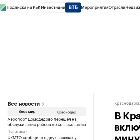
Подписка на РБК
Инвестиции
Мероприятия
Отрасли
Недви
РБК Курсы
РБК Life
Тренды
Визионеры
Национальные проекты
Горо
Газета
Спецпроекты СПб
Конференции СПб
Спецпроекты
Проверк
Краснодарск
Все новости
Краснодар
Весь мир
В Кр
Аэропорт Домодедово перешел на
обслуживание рейсов по согласованию
вклю
Политика
UKMTO сообщило о двух взрывах у
мину