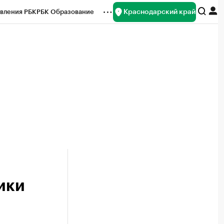
Краснодарский край
вления РБК
РБК Образование
редитные рейтинги
Франшизы
нсы
Рынок наличной валюты
ики