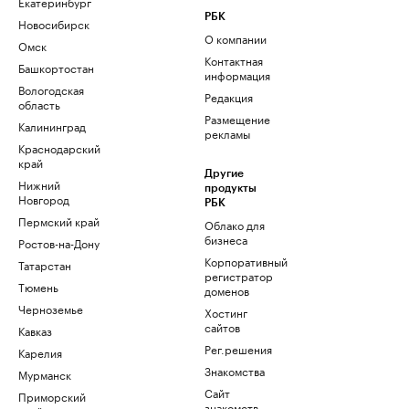
Екатеринбург
РБК
Новосибирск
О компании
Омск
Контактная
Башкортостан
информация
Вологодская
Редакция
область
Размещение
Калининград
рекламы
Краснодарский
край
Другие
Нижний
продукты
Новгород
РБК
Пермский край
Облако для
бизнеса
Ростов-на-Дону
Корпоративный
Татарстан
регистратор
Тюмень
доменов
Черноземье
Хостинг
сайтов
Кавказ
Рег.решения
Карелия
Знакомства
Мурманск
Сайт
Приморский
знакомств