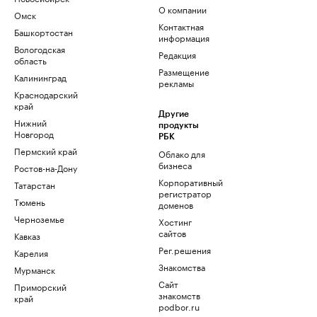
О компании
Омск
Контактная
Башкортостан
информация
Вологодская
Редакция
область
Размещение
Калининград
рекламы
Краснодарский
край
Другие
Нижний
продукты
Новгород
РБК
Пермский край
Облако для
бизнеса
Ростов-на-Дону
Корпоративный
Татарстан
регистратор
Тюмень
доменов
Черноземье
Хостинг
сайтов
Кавказ
Рег.решения
Карелия
Знакомства
Мурманск
Сайт
Приморский
знакомств
край
podbor.ru