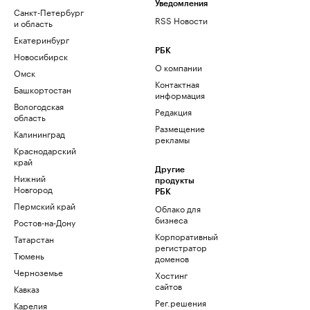
Уведомления
Санкт-Петербург
RSS Новости
и область
Екатеринбург
РБК
Новосибирск
О компании
Омск
Контактная
Башкортостан
информация
Вологодская
Редакция
область
Размещение
Калининград
рекламы
Краснодарский
край
Другие
Нижний
продукты
Новгород
РБК
Пермский край
Облако для
бизнеса
Ростов-на-Дону
Корпоративный
Татарстан
регистратор
Тюмень
доменов
Черноземье
Хостинг
сайтов
Кавказ
Рег.решения
Карелия