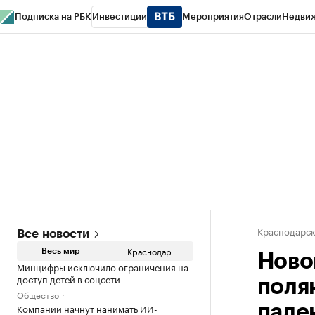
Подписка на РБК
Инвестиции
Мероприятия
Отрасли
Недви
РБК Курсы
РБК Life
Тренды
Визионеры
Национальные проекты
Горо
Газета
Спецпроекты СПб
Конференции СПб
Спецпроекты
Проверк
Краснодарск
Все новости
Краснодар
Весь мир
Ново
Минцифры исключило ограничения на
доступ детей в соцсети
поля
Общество
Компании начнут нанимать ИИ-
паде