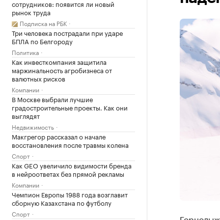
сотрудников: появится ли новый
рынок труда
Подписка на РБК
Три человека пострадали при ударе
БПЛА по Белгороду
Политика
Как инвесткомпания защитила
маржинальность агробизнеса от
валютных рисков
Компании
В Москве выбрали лучшие
градостроительные проекты. Как они
выглядят
Недвижимость
Макгрегор рассказал о начале
восстановления после травмы колена
Спорт
Как GEO увеличило видимости бренда
в нейроответах без прямой рекламы
Компании
Чемпион Европы 1988 года возглавит
сборную Казахстана по футболу
Спорт
Горнолыж