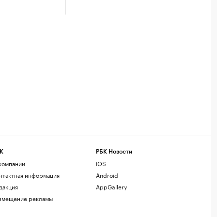
К
РБК Новости
компании
iOS
нтактная информация
Android
дакция
AppGallery
змещение рекламы