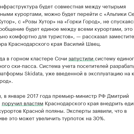
инфраструктура будет совместная между четырьмя
ными курортами, можно будет перейти с «Альпики С
Хутор», с «Розы Хутор» на «Горки Город», не спускаяс
ообщение будет единое между всеми курортами, это 
но комфортно для туристов», — рассказал заместите
ора Краснодарского края Василий Швец.
да в горном кластере Сочи
запустили
систему едино
ого ски-пасса. Система учета посетителей разрабат
латформы Skidata, уже введенной в эксплуатацию на 
род».
, в январе 2017 года премьер-министр РФ Дмитрий
в
поручил властям
Краснодарского края внедрить еди
курортов Красной поляны. Эксперты заявили, что в
ве это может увеличить турпоток на 30%.