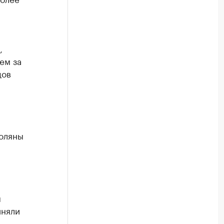
,
ем за
дов
Поляны
ы
иняли