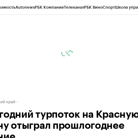
жимость
Autonews
РБК Компании
Телеканал
РБК Вино
Спорт
Школа упра
д
Стиль
Крипто
РБК Бизнес-среда
Дискуссионный клуб
Исследования
К
а контрагентов
Политика
Экономика
Бизнес
Технологии и медиа
Фина
ий край
годний турпоток на Красну
ну отыграл прошлогоднее
ние