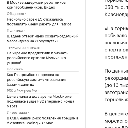
В Москве задержали работников
358 тыс. 
криптообменников. Видео
Краснода
Общество
Несколько стран ЕС отказались
поставлять Киеву ракеты для Patriot
«На горны
Политика
побывало 
Шадаев отверг идею создать отдельный
мессенджер на «Госуслугах»
аналогич
Технологии и медиа
спорта ра
На Украине предложили признать
протяженн
российского артиста Музыченко
угрозой
Политика
По данным
Как Газпромбанк перешел на
рекордным
российскую систему управления
(до 16 ты
базами данных
РБК и Postgres Pro
автотранс
Цена аналога доллара на Мосбирже
горнолыж
поднялась выше ₽82 впервые с конца
марта
Инвестиции
В целом с
В США нашли риск появления трещин в
морского 
фюзеляже Boeing 737 Max
свыше 500