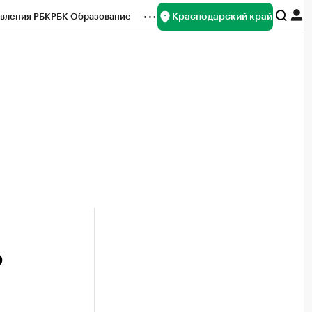
Краснодарский край
вления РБК
РБК Образование
редитные рейтинги
Франшизы
нсы
Рынок наличной валюты
ю