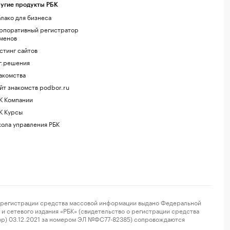
угие продукты РБК
лако для бизнеса
рпоративный регистратор
менов
стинг сайтов
г.решения
акомства
йт знакомств podbor.ru
К Компании
К Курсы
ола управления РБК
регистрации средства массовой информации выдано Федеральной
и сетевого издания «РБК» (свидетельство о регистрации средства
ор) 03.12.2021 за номером ЭЛ №ФС77-82385) сопровождаются