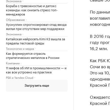
Экономика
Борьба с тревожностью и детокс
команды: как снизить стресс топ-
По данны
менеджеров
возглави
Образование
новогодне
Хуснуллин спрогнозировал спад ввода
жилья при отсутствии мер поддержки
Экономика
В 2016 го
Китайская нейросеть Kimi K3 вышла за
году прог
пределы тестовой среды
16,2 млн.
Технологии и медиа
Как формируется отрасль
стратегических металлов в России
Как РБК Ю
Компании
Сочи во 
11 мифов об ИИ в промышленности — и
Это на 10
как все устроено на практике
РБК и Yandex Cloud
однодневн
Красной П
Загрузить еще
Ожидается
Красной 