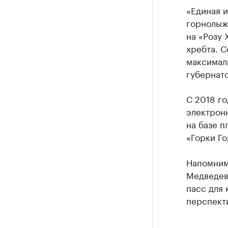
«Единая 
горнолыж
на «Розу 
хребта. С
максималь
губернат
С 2018 го
электронн
на базе п
«Горки Го
Напомним
Медведе
пасс для 
перспекти