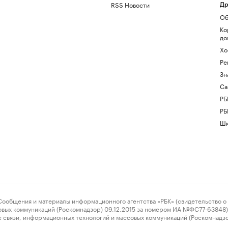
RSS Новости
Др
Об
Ко
до
Хо
Ре
Зн
Са
РБ
РБ
Шк
ения и материалы информационного агентства «РБК» (свидетельство о 
овых коммуникаций (Роскомнадзор) 09.12.2015 за номером ИА №ФС77-63848) 
 связи, информационных технологий и массовых коммуникаций (Роскомнадз