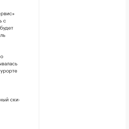
ервис»
ь с
будет
ль
го
ывалась
курорте
ный ски-