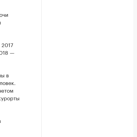
очи
я
 2017
2018 —
ны в
ловек.
учетом
 курорты
в