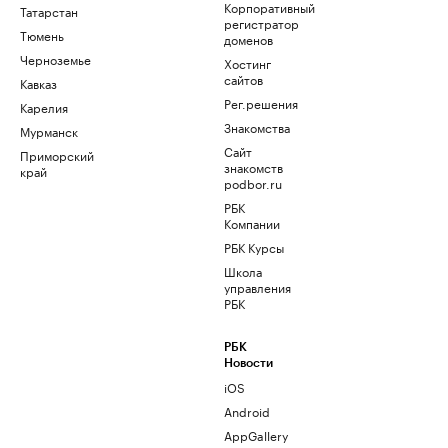
Корпоративный
Татарстан
регистратор
Тюмень
доменов
Черноземье
Хостинг
сайтов
Кавказ
Рег.решения
Карелия
Знакомства
Мурманск
Сайт
Приморский
знакомств
край
podbor.ru
РБК
Компании
РБК Курсы
Школа
управления
РБК
РБК
Новости
iOS
Android
AppGallery