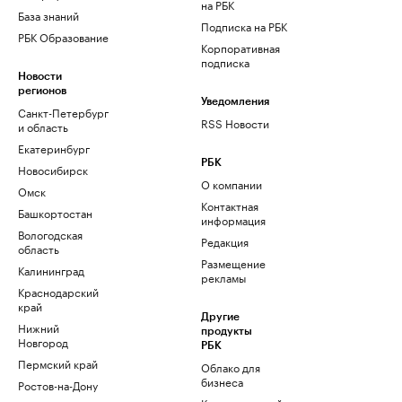
на РБК
База знаний
Подписка на РБК
РБК Образование
Корпоративная
подписка
Новости
регионов
Уведомления
Санкт-Петербург
RSS Новости
и область
Екатеринбург
РБК
Новосибирск
О компании
Омск
Контактная
Башкортостан
информация
Вологодская
Редакция
область
Размещение
Калининград
рекламы
Краснодарский
край
Другие
Нижний
продукты
Новгород
РБК
Пермский край
Облако для
бизнеса
Ростов-на-Дону