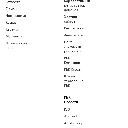
Корпоративный
Татарстан
регистратор
Тюмень
доменов
Черноземье
Хостинг
сайтов
Кавказ
Рег.решения
Карелия
Знакомства
Мурманск
Сайт
Приморский
знакомств
край
podbor.ru
РБК
Компании
РБК Курсы
Школа
управления
РБК
РБК
Новости
iOS
Android
AppGallery