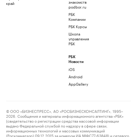
знакомств
край
podbor.ru
РБК
Компании
РБК Курсы
Школа
управления
РБК
РБК
Новости
iOS
Android
AppGallery
© ООО «БИЗНЕСПРЕСС», АО «РОСБИЗНЕСКОНСАЛТИНГ», 1995–
2026. Сообщения и материалы информационного агентства «РБК»
(свидетельство о регистрации средства массовой информации
выдано Федеральной службой по надзору в сфере связи,
информационных технологий и массовых коммуникаций
(Роскомнадзор) 09.12.2015 за номером ИА №ФС77-63848) и сетевого