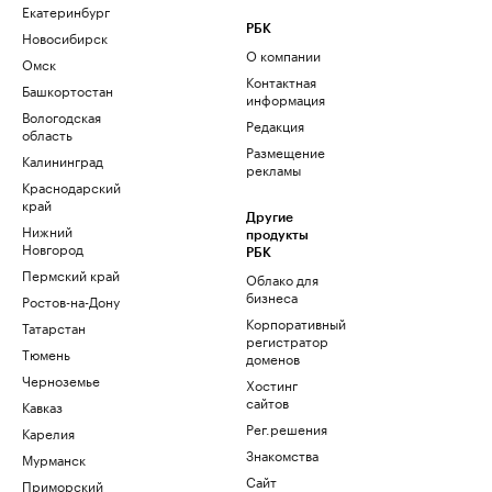
Екатеринбург
РБК
Новосибирск
О компании
Омск
Контактная
Башкортостан
информация
Вологодская
Редакция
область
Размещение
Калининград
рекламы
Краснодарский
край
Другие
Нижний
продукты
Новгород
РБК
Пермский край
Облако для
бизнеса
Ростов-на-Дону
Корпоративный
Татарстан
регистратор
Тюмень
доменов
Черноземье
Хостинг
сайтов
Кавказ
Рег.решения
Карелия
Знакомства
Мурманск
Сайт
Приморский