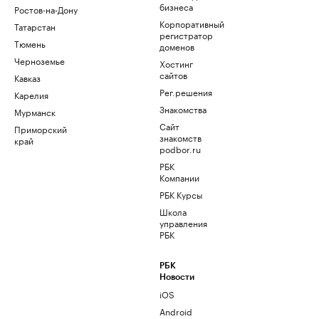
бизнеса
Ростов-на-Дону
Корпоративный
Татарстан
регистратор
Тюмень
доменов
Черноземье
Хостинг
сайтов
Кавказ
Рег.решения
Карелия
Знакомства
Мурманск
Сайт
Приморский
знакомств
край
podbor.ru
РБК
Компании
РБК Курсы
Школа
управления
РБК
РБК
Новости
iOS
Android