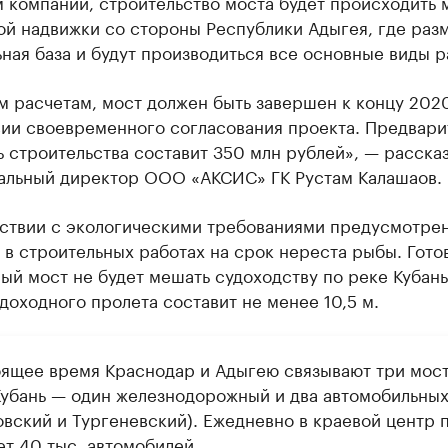
 компании, строительство моста будет происходить
ой надвижки со стороны Республики Адыгея, где раз
ная база и будут производиться все основные виды р
м расчетам, мост должен быть завершен к концу 202
вии своевременного согласования проекта. Предвари
 строительства составит 350 млн рублей», — расска
альный директор ООО «АКСИС» ГК Рустам Калашаов.
тствии с экологическими требованиями предусмотре
в строительных работах на срок нереста рыбы. Гото
й мост не будет мешать судоходству по реке Кубан
доходного пролета составит не менее 10,5 м.
оящее время Краснодар и Адыгею связывают три мос
Кубань — один железнодорожный и два автомобильны
овский и Тургеневский). Ежедневно в краевой центр 
ет 40 тыс. автомобилей.