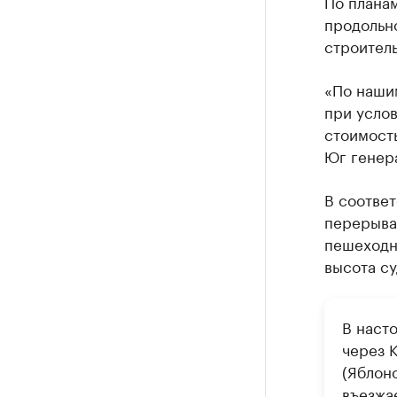
По планам
продольн
строитель
«По наши
при усло
стоимость
Юг генер
В соотве
перерыва 
пешеходны
высота су
В наст
через 
(Яблон
въезжа