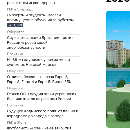
роль в этом играет дерево
РБК и Старквуд
Эксперты и студенты назвали
преимущества обучения за рубежом
РАДИО
Общество
Сеул счел санкции Британии против
России угрозой своей
энергобезопасности
Политика
На 88-м году жизни ушел из жизни
художник Николай Марков
Общество
Отличия бензина классов Евро-2,
Евро-3, Евро-4 и Евро-5. Видео РБК
Общество
Генсек ООН осудил атаки украинских
беспилотников на регионы России
Политика
Будущее Ходынского поля: от пашни и
аэродрома до города в городе
РБК и Stone
Футболисты «Сочи» из-за закрытия