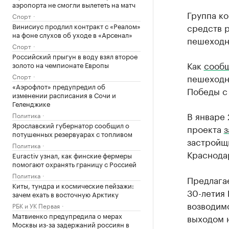
аэропорта не смогли вылететь на матч
Группа к
Спорт
Винисиус продлил контракт с «Реалом»
средств р
на фоне слухов об уходе в «Арсенал»
пешеходн
Спорт
Российский прыгун в воду взял второе
Как
сообщ
золото на чемпионате Европы
Спорт
пешеходн
«Аэрофлот» предупредил об
Победы с 
изменении расписания в Сочи и
Геленджике
В январе 
Политика
Ярославский губернатор сообщил о
проекта
з
потушенных резервуарах с топливом
застройщ
Политика
Краснода
Euractiv узнал, как финские фермеры
помогают охранять границу с Россией
Политика
Предлага
Киты, тундра и космические пейзажи:
30-летия 
зачем ехать в восточную Арктику
возводим
РБК и УК Первая
Матвиенко предупредила о мерах
выходом 
Москвы из-за задержаний россиян в