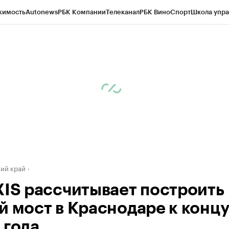
жимость
Autonews
РБК Компании
Телеканал
РБК Вино
Спорт
Школа упра
д
Стиль
Крипто
РБК Бизнес-среда
Дискуссионный клуб
Исследования
К
а контрагентов
Политика
Экономика
Бизнес
Технологии и медиа
Фина
ий край
XIS рассчитывает построить
й мост в Краснодаре к конц
 года