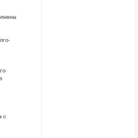
олнены
лго-
го
е
а с