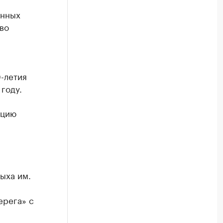
енных
во
-летия
году.
ацию
ыха им.
ерега» с