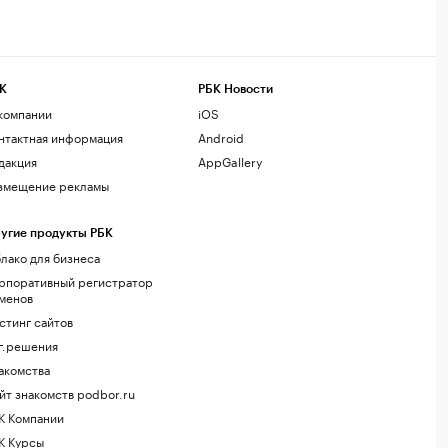
К
РБК Новости
компании
iOS
нтактная информация
Android
дакция
AppGallery
змещение рекламы
угие продукты РБК
лако для бизнеса
рпоративный регистратор
менов
стинг сайтов
г.решения
акомства
йт знакомств podbor.ru
К Компании
К Курсы