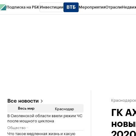
Подписка на РБК
Инвестиции
Мероприятия
Отрасли
Недви
РБК Курсы
РБК Life
Тренды
Визионеры
Национальные проекты
Горо
Газета
Спецпроекты СПб
Конференции СПб
Спецпроекты
Проверк
Краснодарск
Все новости
Краснодар
Весь мир
ГК A
В Смоленской области ввели режим ЧС
после мощного циклона
новы
Общество
Что такое медленная жизнь и какую
2020