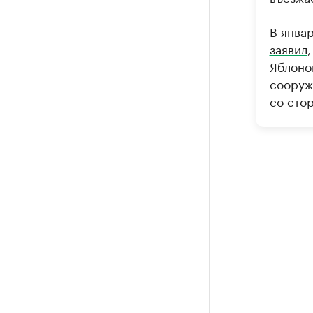
В янва
заявил
Яблоно
сооруж
со сто