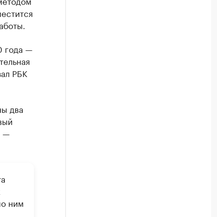
 методом
местится
аботы.
0 года —
тельная
зал РБК
ны два
вый
ь —
та
х
по ним