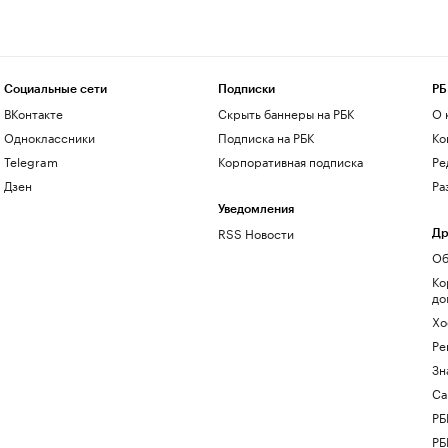
Социальные сети
Подписки
РБ
ВКонтакте
Скрыть баннеры на РБК
О 
Одноклассники
Подписка на РБК
Ко
Telegram
Корпоративная подписка
Ре
Дзен
Ра
Уведомления
RSS Новости
Др
Об
Ко
до
Хо
Ре
Зн
Са
РБ
РБ