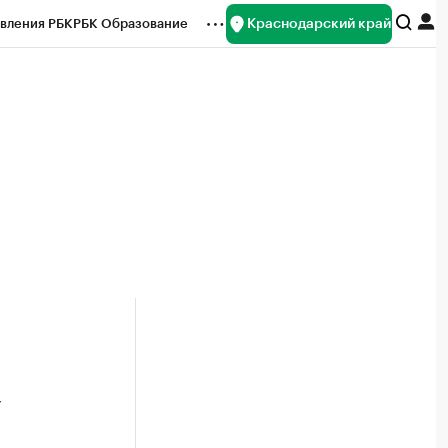
Краснодарский край
вления РБК
РБК Образование
редитные рейтинги
Франшизы
нсы
Рынок наличной валюты
у