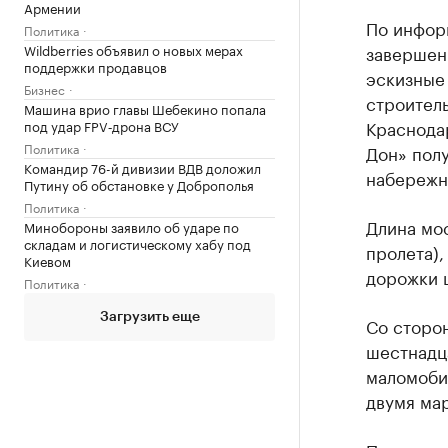
Армении
По инфор
Политика
Wildberries объявил о новых мерах
завершен
поддержки продавцов
эскизные
Бизнес
строитель
Машина врио главы Шебекино попала
Краснодар
под удар FPV‑дрона ВСУ
Политика
Дон» полу
Командир 76-й дивизии ВДВ доложил
набережно
Путину об обстановке у Доброполья
Политика
Длина мос
Минобороны заявило об ударе по
складам и логистическому хабу под
пролета)
Киевом
дорожки ш
Политика
Загрузить еще
Со сторон
шестнадц
маломобил
двумя ма