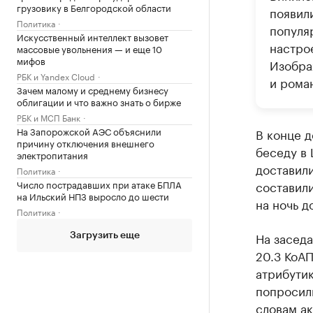
грузовику в Белгородской области
появил
Политика
популя
Искусственный интеллект вызовет
настро
массовые увольнения — и еще 10
мифов
Изобра
РБК и Yandex Cloud
и рома
Зачем малому и среднему бизнесу
облигации и что важно знать о бирже
РБК и МСП Банк
На Запорожской АЭС объяснили
В конце 
причину отключения внешнего
беседу в 
электропитания
доставили
Политика
Число пострадавших при атаке БПЛА
составили
на Ильский НПЗ выросло до шести
на ночь д
Политика
На засед
Загрузить еще
20.3 КоА
атрибутик
попросили
словам ак