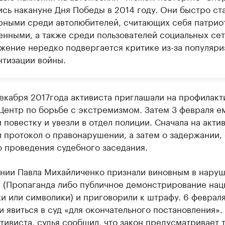
ись накануне Дня Победы в 2014 году. Они быстро ст
рными среди автолюбителей, считающих себя патрио
енными, а также среди пользователей социальных сет
жение нередко подвергается критике из-за популяри
нтизации войны.
декабря 2017года активиста приглашали на профилак
Центр по борьбе с экстремизмом. Затем 3 февраля е
 повестку и увезли в отдел полиции. Сначала на акти
 протокол о правонарушении, а затем о задержании,
о проведения судебного заседания.
ании Павла Михайличенко признали виновным в наруш
П (Пропаганда либо публичное демонстрирование нац
и или символики) и приговорили к штрафу. 6 февраля
 явиться в суд «для окончательного постановления».
тивиста, судья сообщил, что закон предусматривает 