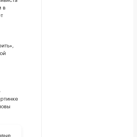
 в
ет
ить»,
ой
ю
артинке
ловы
рвые