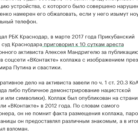
цию устройства, с которого было совершено наруше
нко намерен его обжаловать, если у него изымут но
льный телефон.
ал РБК Краснодар, в марте 2017 года Прикубанский
 суд Краснодара
приговорил к 10 суткам ареста
онного активиста Алексея Мандригелю за публикацию
 в соцсети «ВКонтакте» коллажа с изображением пре
ира Путина и свастики.
ативное дело на активиста завели по ч. 1 ст. 20.3 Ко
нда либо публичное демонстрирование нацистской
и или символики). Коллаж был опубликован на стран
и «ВКонтакте» в 2012 года. По словам самого
нера, он не помнит факта размещения коллажа, паро
аницы он предоставлял различным знакомым, а в ито
ыл взломан.