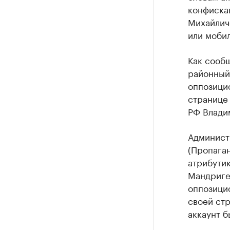
конфиска
Михайличе
или моби
Как сообщ
районный
оппозици
странице
РФ Владим
Администр
(Пропага
атрибутик
Мандригел
оппозицио
своей стр
аккаунт б