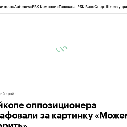
жимость
Autonews
РБК Компании
Телеканал
РБК Вино
Спорт
Школа упра
д
Стиль
Крипто
РБК Бизнес-среда
Дискуссионный клуб
Исследования
К
а контрагентов
Политика
Экономика
Бизнес
Технологии и медиа
Фина
ий край
йкопе оппозиционера
афовали за картинку «Може
орить»