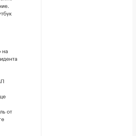
ние.
утбук
 на
зидента
АП
ице
ль от
ге