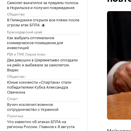
Самолет выкатился за пределы полосы
в Норильске и получил повреждения
Общество
В Геленджике открыли все пляжи после
угрозы атак БПЛА
Краснодарский край
Как выбрать оптимальное
коммерческое помещение для
инвестиций
РБК и ПИК Серия плюс
Две девушки в Шереметьево опоздали
на рейс и выбежали за самолетом.
Видео
Общество
Юные хоккеисты «Спартака» стали
победителями Кубка Александра
Овечкина
Спорт
Вучич исключил военное
сотрудничество с Украиной
Политика
Что известно об атаках БПЛА на
регионы России. Главное к 8 августа
Майкопск