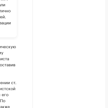
али
тично
ей.
зации
тическую
му
виста
 оставив
ении ст.
истской
 его
 По
также