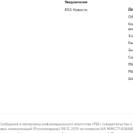
Уведомления
RSS Новости
Др
Об
Ко
до
Хо
Ре
Зн
Са
РБ
РБ
Шк
ения и материалы информационного агентства «РБК» (свидетельство о 
овых коммуникаций (Роскомнадзор) 09.12.2015 за номером ИА №ФС77-63848) 
 связи, информационных технологий и массовых коммуникаций (Роскомнадз