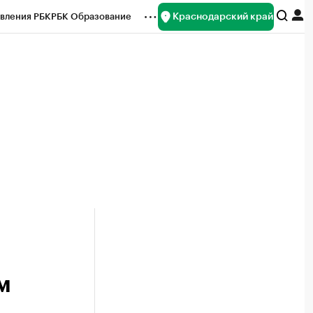
Краснодарский край
вления РБК
РБК Образование
редитные рейтинги
Франшизы
нсы
Рынок наличной валюты
м