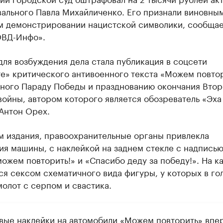
ального Павла Михайличенко. Его признали виновным
м демонстрировании нацистской символики, сообща
ОВД-Инфо».
ля возбуждения дела стала публикация в соцсети
е» критического антивоенного текста «Можем повтор
ного Параду Победы и празднованию окончания Втор
ойны, автором которого является обозреватель «Эха
Антон Орех.
м издания, правоохранительные органы привлекла
я машины, с наклейкой на заднем стекле с надпись
можем повторить!» и «Спасибо деду за победу!». На к
я сексом схематичного вида фигуры, у которых в го
олот с серпом и свастика.
вые наклейки на автомобили «Можем повторить» впе