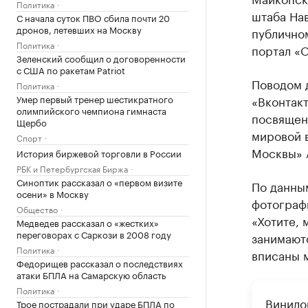
Политика
штаба Нав
С начала суток ПВО сбила почти 20
дронов, летевших на Москву
публично
Политика
портал «
Зеленский сообщил о договоренности
с США по ракетам Patriot
Поводом д
Политика
Умер первый тренер шестикратного
«Вконтакт
олимпийского чемпиона гимнаста
посвящен
Щербо
мировой в
Спорт
Москвы» 
История биржевой торговли в России
РБК и Петербургская Биржа
Синоптик рассказал о «первом визите
По данны
осени» в Москву
фотографи
Общество
«Хотите, 
Медведев рассказал о «жестких»
переговорах с Саркози в 2008 году
занимаютс
Политика
вписаны м
Федорищев рассказал о последствиях
атаки БПЛА на Самарскую область
Политика
Винило
Трое пострадали при ударе БПЛА по