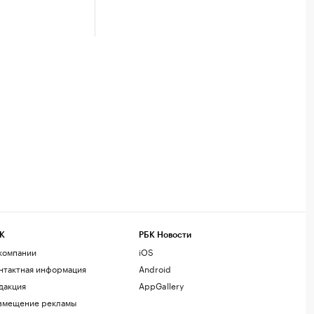
К
РБК Новости
компании
iOS
нтактная информация
Android
дакция
AppGallery
змещение рекламы