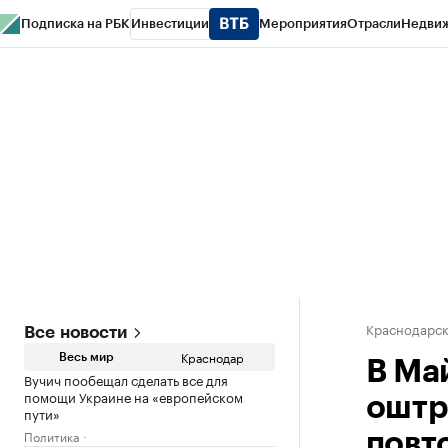
Подписка на РБК
Инвестиции
Мероприятия
Отрасли
Недви
РБК Курсы
РБК Life
Тренды
Визионеры
Национальные проекты
Горо
Газета
Спецпроекты СПб
Конференции СПб
Спецпроекты
Проверк
Краснодарск
Все новости
Краснодар
Весь мир
В Ма
Вучич пообещал сделать все для
помощи Украине на «европейском
оштр
пути»
Политика
повт