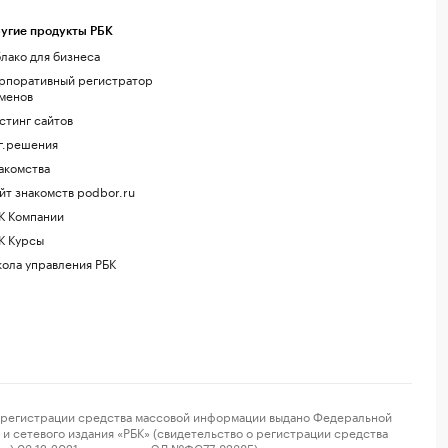
угие продукты РБК
лако для бизнеса
рпоративный регистратор
менов
стинг сайтов
г.решения
акомства
йт знакомств podbor.ru
К Компании
К Курсы
ола управления РБК
регистрации средства массовой информации выдано Федеральной
и сетевого издания «РБК» (свидетельство о регистрации средства
ор) 03.12.2021 за номером ЭЛ №ФС77-82385) сопровождаются