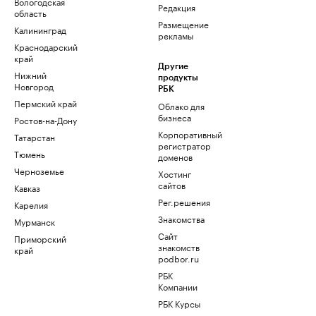
Вологодская
Редакция
область
Размещение
Калининград
рекламы
Краснодарский
край
Другие
Нижний
продукты
Новгород
РБК
Пермский край
Облако для
бизнеса
Ростов-на-Дону
Корпоративный
Татарстан
регистратор
Тюмень
доменов
Черноземье
Хостинг
сайтов
Кавказ
Рег.решения
Карелия
Знакомства
Мурманск
Сайт
Приморский
знакомств
край
podbor.ru
РБК
Компании
РБК Курсы